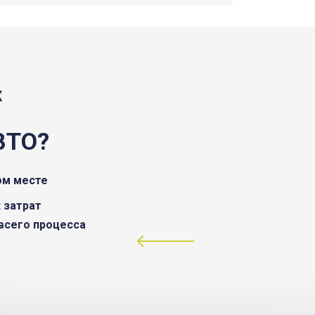
Ж
ВТО?
ом месте
 затрат
всего процесса