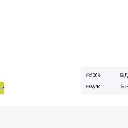
2009
Д
Купе
3
е