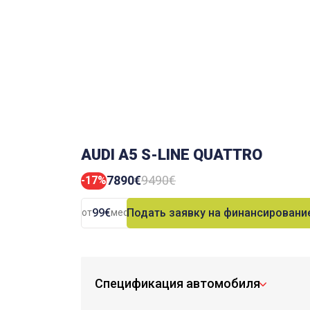
AUDI A5 S-LINE QUATTRO
7890€
9490€
-17%
99€
Подать заявку на финансировани
от
мес.
Спецификация автомобиля