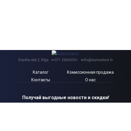
Granīta ielā 2, Rīga
+371 20603361
info@autoselect.lv
Каталог
Комиссионная продажа
Контакты
О нас
Получай выгодные новости и скидки!
Я согласен с Autoselect.lv
Политикой