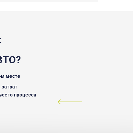
Ж
ВТО?
ом месте
 затрат
всего процесса