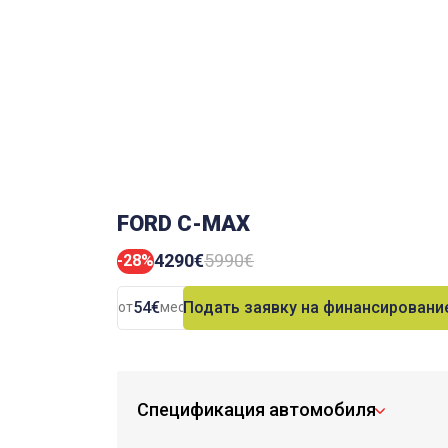
FORD C-MAX
4290€
5990€
-28%
54€
Подать заявку на финансировани
от
мес.
Спецификация автомобиля