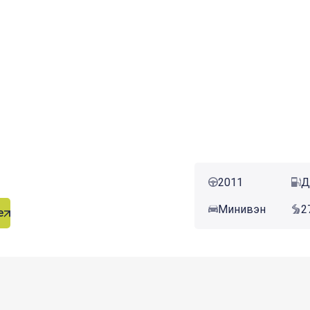
2011
Д
Минивэн
2
е