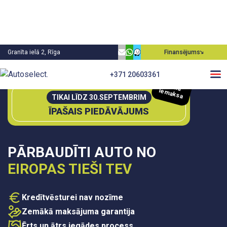
Granīta ielā 2, Rīga
Finansējums
0€
+371 20603361
P
irm
ā
m
ie
aksa
TIKAI LĪDZ 30.SEPTEMBRIM
ĪPAŠAIS PIEDĀVĀJUMS
PĀRBAUDĪTI AUTO NO
EIROPAS TIEŠI TEV
Kredītvēsturei nav nozīme
Zemākā maksājuma garantija
Ērts un ātrs iegādes process