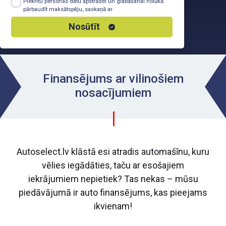
Piekrītu personas datu apstrādei un glabāšanai nolūkā
pārbaudīt maksātspēju, saskaņā ar
Privātuma Politiku
Nosūtīt
Finansējums ar vilinošiem
nosacījumiem
Autoselect.lv klāstā esi atradis automašīnu, kuru
vēlies iegādāties, taču ar esošajiem
iekrājumiem nepietiek? Tas nekas – mūsu
piedāvājumā ir auto finansējums, kas pieejams
ikvienam!