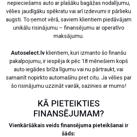
nepieciešams auto ar plašāku bagāžas nodalījumu,
vēlies jaudīgāku spēkratu vai arī izdevumi ir pārlieku
augsti. To ņemot vērā, saviem klientiem piedāvājam
unikālu risinājumu – finansējumu ar operatīvo
maksājumu.
Autoselect.lv
klientiem, kuri izmanto šo finanšu
pakalpojumu, ir iespēja ik pēc 18 mēnešiem kopš
auto iegādes brīža līgumu vai nu pārtraukt, vai
samainīt nopirkto automašīnu pret citu. Ja vēlies par
šo risinājumu uzzināt vairāk, sazinies ar mums!
KĀ PIETEIKTIES
FINANSĒJUMAM?
Vienkāršākais veids finansējuma pieteikšanai ir
šāds: