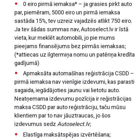
0 eiro pirmā iemaksa* – ja grasies pirkt auto
par, piemēram, 5000 eiro un pirmā iemaksa
sastāda 15%, tev uzreiz vajadzēs atlikt 750 eiro.
Ja tev šādas summas nav, Autoselect.lv ir īstā
vieta, kur meklēt automobili, jo pie mums
pieejams finansējums bez pirmās iemaksas;
(*attiecas uz ilgtermiņa nomu un patēriņa kredīta
gadījumā)
Apmaksāta automašīnas reģistrācija CSDD –
pirmā iemaksa nav vienīgie izdevumi, kas parasti
sagaida, iegādājoties jaunu vai lietotu auto.
Neatņemama izdevumu pozīcija ir reģistrācijas
maksa CSDD par auto reģistrāciju, taču mūsu
klientiem par to nav jāuztraucas, jo šos
izdevumus sedz
Autoselect.lv
;
Elastīga maksātspējas izvērtēšana;