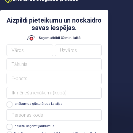
Aizpildi pieteikumu un noskaidro
savas iespējas.
Saņem atbildi 30 min. laikā.
Ienākumus gūstu ārpus Latvijas
Piekrītu saņemt jaunumus.
Lasīt vairāk