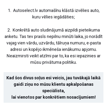
1. Autoselect.lv automašīnu klāstā izvēlies auto,
kuru vēlies iegādāties;
2. Konkrētā auto sludinājumā aizpildi pieteikuma
anketu. Tas tev prasīs nepilnu minūti laika, jo norādīt
vajag vien vārdu, uzvārdu, tālruņa numuru, e-pasta
adresi un kopējo ikmēneša ienākumu apjomu.
Neaizmirsti veikt atzīmi par to, ka esi iepazinies ar
mūsu privātuma politiku.
Kad šos divus soļus esi veicis, jau tuvākajā laikā
gaidi ziņu no mūsu klientu apkalpošanas
speciālista,
lai vienotos par konkrētiem nosacījumiem!