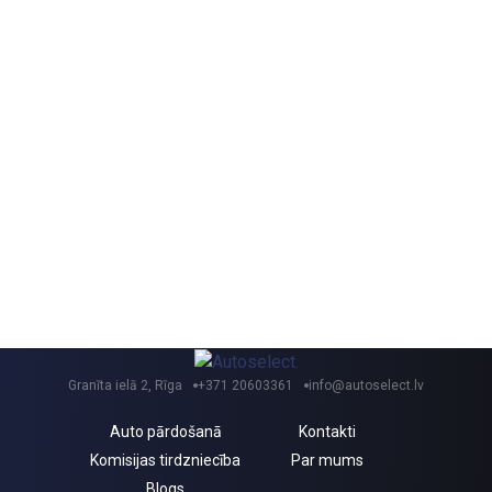
Granīta ielā 2, Rīga
+371 20603361
info@autoselect.lv
Auto pārdošanā
Kontakti
Komisijas tirdzniecība
Par mums
Blogs