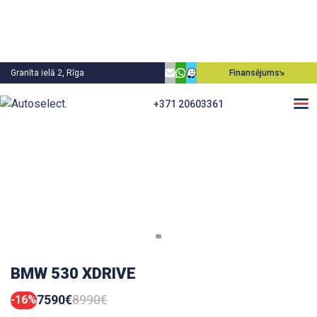
Granīta ielā 2, Rīga
Finansējums
+371 20603361
BMW 530 XDRIVE
7590€
8990€
-16%