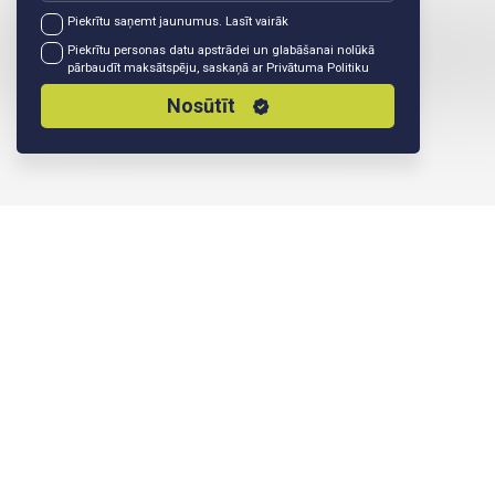
Piekrītu saņemt jaunumus.
Lasīt vairāk
Piekrītu personas datu apstrādei un glabāšanai nolūkā
pārbaudīt maksātspēju, saskaņā ar
Privātuma Politiku
Nosūtīt