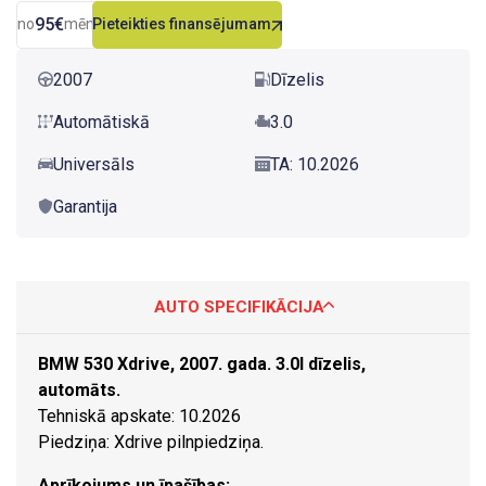
95€
no
mēn.
Pieteikties finansējumam
2007
Dīzelis
Automātiskā
3.0
Universāls
TA: 10.2026
Garantija
AUTO SPECIFIKĀCIJA
BMW 530 Xdrive, 2007. gada. 3.0l dīzelis,
automāts.
Tehniskā apskate: 10.2026
Piedziņa: Xdrive pilnpiedziņa.
Aprīkojums un īpašības: