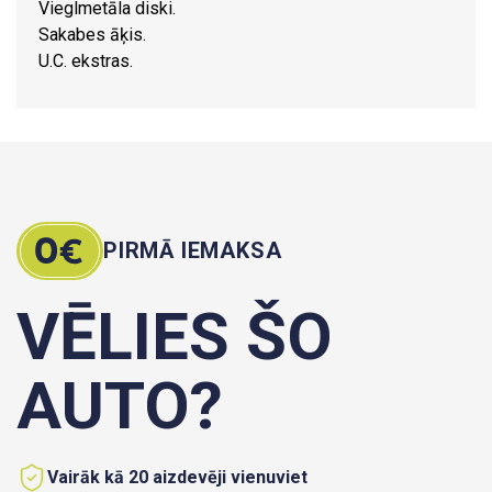
Vieglmetāla diski.
Sakabes āķis.
U.C. ekstras.
PIRMĀ IEMAKSA
VĒLIES ŠO
AUTO?
Vairāk kā 20 aizdevēji vienuviet