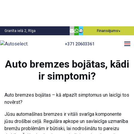
Granīta ielā 2, Rīga
Finansējums
+371 20603361
Atpakaļ
Auto bremzes bojātas, kādi
ir simptomi?
Auto bremzes bojātas – kā atpazīt simptomus un laicīgi tos
novērst?
Jūsu automašīnas bremzes ir vitāli svarīga komponente
jūsu drošībai ceļā. Regulāra apkope un savlaicīga uzmanība
bremžu problēmām ir būtiski, lai nodrošinātu to pareizu