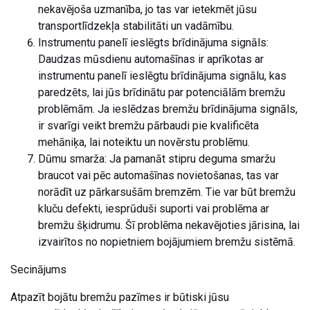
nekavējoša uzmanība, jo tas var ietekmēt jūsu
transportlīdzekļa stabilitāti un vadāmību.
Instrumentu panelī ieslēgts brīdinājuma signāls:
Daudzas mūsdienu automašīnas ir aprīkotas ar
instrumentu panelī ieslēgtu brīdinājuma signālu, kas
paredzēts, lai jūs brīdinātu par potenciālām bremžu
problēmām. Ja ieslēdzas bremžu brīdinājuma signāls,
ir svarīgi veikt bremžu pārbaudi pie kvalificēta
mehāniķa, lai noteiktu un novērstu problēmu.
Dūmu smarža: Ja pamanāt stipru deguma smaržu
braucot vai pēc automašīnas novietošanas, tas var
norādīt uz pārkarsušām bremzēm. Tie var būt bremžu
kluču defekti, iesprūduši suporti vai problēma ar
bremžu šķidrumu. Šī problēma nekavējoties jārisina, lai
izvairītos no nopietniem bojājumiem bremžu sistēmā.
Secinājums
Atpazīt bojātu bremžu pazīmes ir būtiski jūsu