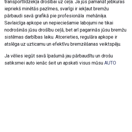
transportlīdzekļa drošībai uz ceļa. Ja jūs pamanāt jebkuras
iepriekš minētās pazīmes, svarīgi ir iekļaut bremžu
pārbaudi savā grafikā pie profesionāla mehāniķa.
Savlaicīga apkope un nepieciešamie labojumi ne tikai
nodrošinās jūsu drošību ceļā, bet arī pagarinās jūsu bremžu
sistēmas darbības laiku. Atcerieties, regulāra apkope ir
atslēga uz uzticamu un efektīvu bremzēšanas veiktspēju.
Ja vēlies iegūt savā īpašumā jau pārbaudītu un drošu
satiksmei auto ienāc šeit un apskati visus mūsu
AUTO