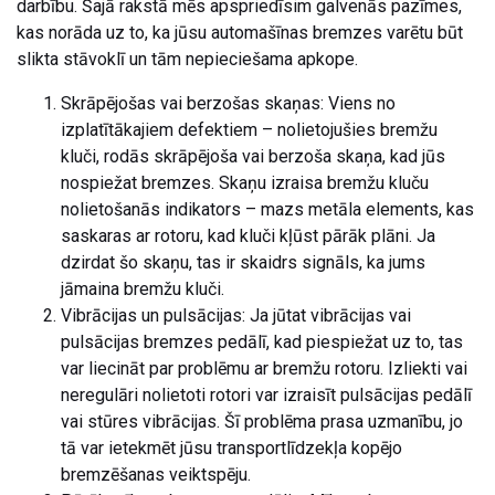
darbību. Šajā rakstā mēs apspriedīsim galvenās pazīmes,
kas norāda uz to, ka jūsu automašīnas bremzes varētu būt
slikta stāvoklī un tām nepieciešama apkope.
Skrāpējošas vai berzošas skaņas: Viens no
izplatītākajiem defektiem – nolietojušies bremžu
kluči, rodās skrāpējoša vai berzoša skaņa, kad jūs
nospiežat bremzes. Skaņu izraisa bremžu kluču
nolietošanās indikators – mazs metāla elements, kas
saskaras ar rotoru, kad kluči kļūst pārāk plāni. Ja
dzirdat šo skaņu, tas ir skaidrs signāls, ka jums
jāmaina bremžu kluči.
Vibrācijas un pulsācijas: Ja jūtat vibrācijas vai
pulsācijas bremzes pedālī, kad piespiežat uz to, tas
var liecināt par problēmu ar bremžu rotoru. Izliekti vai
neregulāri nolietoti rotori var izraisīt pulsācijas pedālī
vai stūres vibrācijas. Šī problēma prasa uzmanību, jo
tā var ietekmēt jūsu transportlīdzekļa kopējo
bremzēšanas veiktspēju.