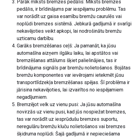
Pārāk mīksts bremzes pedālis: Mīksts bremzes
pedālis, ir brīdinājums par iespējamu problēmu. Tas
var norādīt uz gaisa esamību bremžu caurulēs vai
noplūdi bremzes sistēmā. Jebkurā gadījumā ir svarīgi
nekavējoties veikt apkopi, lai nodrošinātu bremžu
uzticamu darbību.
Garāks bremzēšanas ceļš: Ja pamanāt, ka jūsu
automašīna aizņem ilgāku laiku, lai apstātos vai
bremzēšanas attālums šķiet palielinājies, tas ir
brīdinājuma signāls par bremžu nolietošanos. Bojātas
bremžu komponentes var ievērojami ietekmēt jūsu
transportlīdzekļa bremzēšanas spējas. Šī problēma ir
jārisina nekavējoties, lai izvairītos no iespējamiem
negadījumiem.
Bremzējot velk uz vienu pusi: Ja jūsu automašīna
novirzās uz vienu pusi, kad jūs nospiežat bremzes,
tas var norādīt uz iesprūdušu bremzes suportu,
neregulāru bremžu kluču nolietošanos vai bremzes
šķidruma noplūdi. Šajā gadījumā ir nepieciešama