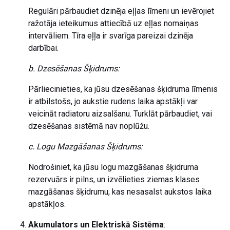
Regulāri pārbaudiet dzinēja eļļas līmeni un ievērojiet
ražotāja ieteikumus attiecībā uz eļļas nomaiņas
intervāliem. Tīra eļļa ir svarīga pareizai dzinēja
darbībai.
b. Dzesēšanas Šķidrums:
Pārliecinieties, ka jūsu dzesēšanas šķidruma līmenis
ir atbilstošs, jo aukstie rudens laika apstākļi var
veicināt radiatoru aizsalšanu. Turklāt pārbaudiet, vai
dzesēšanas sistēmā nav noplūžu.
c. Logu Mazgāšanas Šķidrums:
Nodrošiniet, ka jūsu logu mazgāšanas šķidruma
rezervuārs ir pilns, un izvēlieties ziemas klases
mazgāšanas šķidrumu, kas nesasalst aukstos laika
apstākļos.
Akumulators un Elektriskā Sistēma
: