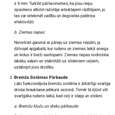
ir 4 mm. Turklāt pārliecinieties, ka jūsu riepu
spiediens atbilst ražotāja ieteiktajiem rādītājiem, jo
tas var ietekmēt vadību un degvielas patēriņa
efektivitāti.
b. Ziemas riepas:
Nevelciet garumā ar pāreju uz ziemas riepām, ja
dzīvojat apgabalā, kur rudens un ziemas laikā sniegs
un ledus ir bieži sastopami. Ziemas riepas nodrošina
labāku saķeri un stabilitāti uz slideniem ceļiem,
uzlabojot jūsu drošību.
Bremžu Sistēmas Pārbaude
:
Labi funkcionējoša bremžu sistēma ir ārkārtīgi svarīga
drošai braukšanai jebkurā sezonā. Tomēr tā kļūst vēl
svarīgāka rudens laikā, kad ceļi ir slapji un slideni.
a. Bremžu kluču un disku pārbaude: