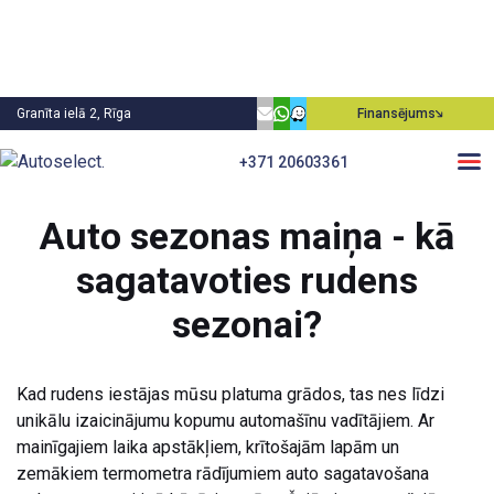
Granīta ielā 2, Rīga
Finansējums
+371 20603361
Atpakaļ
Auto sezonas maiņa - kā
sagatavoties rudens
sezonai?
Kad rudens iestājas mūsu platuma grādos, tas nes līdzi
unikālu izaicinājumu kopumu automašīnu vadītājiem. Ar
mainīgajiem laika apstākļiem, krītošajām lapām un
zemākiem termometra rādījumiem auto sagatavošana