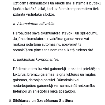
Uzticams akumulators un elektriskā sistēma ir būtiski,
īpaši aukstākā laikā, kad uz šiem komponentiem tiek
izdarīta vislielāka slodze.
a. Akumulatora stāvoklis:
Pārbaudiet sava akumulatora stāvokli un spriegumu.
Ja jūsu akumulators ir vairākus gadus vecs vai
mokoši iedarbina automašīnu, apsveriet tā
nomainīšanu pirms tas nomirst aukstā rudens rītā.
b. Elektriskās komponentes:
Pārliecinieties, ka visi gaismekļi, ieskaitot priekšējos
lukturus, bremžu gaismas, signāllukturus un miglas
gaismas, darbojas pareizi. Dūmakaini vai
nedarbojošies gaismekļi var samazināt redzamību
lietainos un sniegotos laika apstākļos.
Sildīšanas un Dzesēšanas Sistēma
: