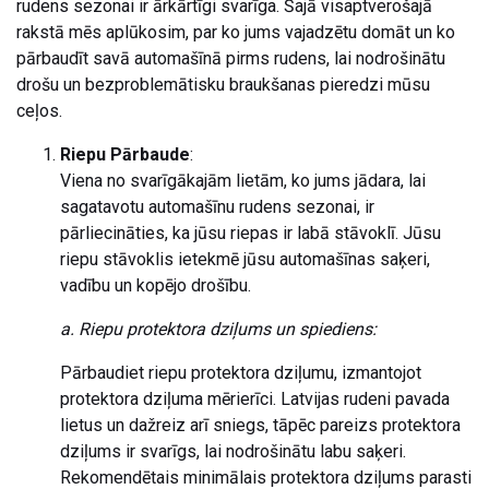
rudens sezonai ir ārkārtīgi svarīga. Šajā visaptverošajā
rakstā mēs aplūkosim, par ko jums vajadzētu domāt un ko
pārbaudīt savā automašīnā pirms rudens, lai nodrošinātu
drošu un bezproblemātisku braukšanas pieredzi mūsu
ceļos.
Riepu Pārbaude
:
Viena no svarīgākajām lietām, ko jums jādara, lai
sagatavotu automašīnu rudens sezonai, ir
pārliecināties, ka jūsu riepas ir labā stāvoklī. Jūsu
riepu stāvoklis ietekmē jūsu automašīnas saķeri,
vadību un kopējo drošību.
a. Riepu protektora dziļums un spiediens:
Pārbaudiet riepu protektora dziļumu, izmantojot
protektora dziļuma mērierīci. Latvijas rudeni pavada
lietus un dažreiz arī sniegs, tāpēc pareizs protektora
dziļums ir svarīgs, lai nodrošinātu labu saķeri.
Rekomendētais minimālais protektora dziļums parasti