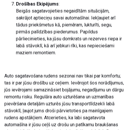
Drošības Ekipējums
:
Beigās sagatavojieties negaidītām situācijām,
sakrājot aptieciņu savai automašīnai. Iekļaujiet arī
tādus priekšmetus kā, piemēram, lukturīti, segu,
pirmās palīdzības piederumus. Papildus
pārliecinieties, ka jūsu domkrats un rezerves riepa ir
labā stāvoklī, kā arī jebkuri rīki, kas nepieciešami
maziem remontiem.
Auto sagatavošana rudens sezonai nav tikai par komfortu;
tas ir par jūsu drošību uz ceļiem. Ievērojot šos norādījumus,
jūs ievērojami samazināsiet bojājumu, negadījumu un dārgu
remontu risku. Regulāra auto uzturēšana un uzmanības
pievēršana detaljām uzturēs jūsu transportlīdzekli labā
stāvoklī, ļaujot jums droši pārvietoties pa mainīgajiem
rudens apstākļiem. Atcerieties, ka labi sagatavota
automašīna ir jūsu ceļš uz drošu un patīkamu braukšanas