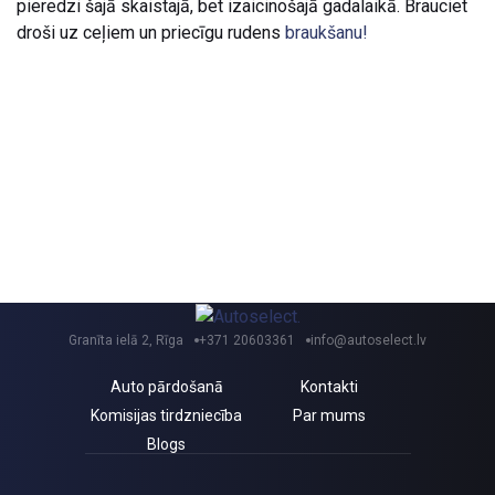
pieredzi šajā skaistajā, bet izaicinošajā gadalaikā. Brauciet
droši uz ceļiem un priecīgu rudens
braukšanu!
Granīta ielā 2, Rīga
+371 20603361
info@autoselect.lv
Auto pārdošanā
Kontakti
Komisijas tirdzniecība
Par mums
Blogs