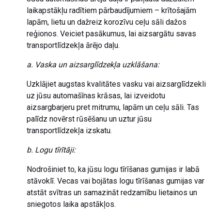
laikapstākļu radītiem pārbaudījumiem – krītošajām
lapām, lietu un dažreiz korozīvu ceļu sāli dažos
reģionos. Veiciet pasākumus, lai aizsargātu savas
transportlīdzekļa ārējo daļu.
a. Vaska un aizsarglīdzekļa uzklāšana:
Uzklājiet augstas kvalitātes vasku vai aizsarglīdzekli
uz jūsu automašīnas krāsas, lai izveidotu
aizsargbarjeru pret mitrumu, lapām un ceļu sāli. Tas
palīdz novērst rūsēšanu un uztur jūsu
transportlīdzekļa izskatu.
b. Logu tīrītāji:
Nodrošiniet to, ka jūsu logu tīrīšanas gumijas ir labā
stāvoklī. Vecas vai bojātas logu tīrīšanas gumijas var
atstāt svītras un samazināt redzamību lietainos un
sniegotos laika apstākļos.