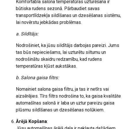
Komfortabla salona temperatūras uzturēšana ir
būtiska rudens sezonā. Pārbaudiet savas
transportlīdzekļa sildīšanas un dzesēšanas sistēmu,
lai novērstu jebkādas problēmas.
a. Sildītājs:
Nodrošiniet, ka jūsu sildītājs darbojas pareizi. Jums
tas būs nepieciešams, lai uzturētu siltumu un
nodrošinātu skaidru redzamību, kad rudens
temperatūras kļūst aukstākas.
b. Salona gaisa filtrs:
Nomainiet salona gaisa filtru, ja tas ir netīrs vai
aizsērējies. Tīrs filtrs nodrošina to, ka gaisa kvalitāte
automašīnas salonā ir laba un uztur pareizu gaisa
plūsmu sildīšanas un dzesēšanas nolūkiem.
Ārējā Kopšana
:
Jūsu automašīnas ārējā daļa ir pakļauta dažādiem