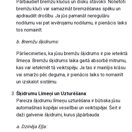
Pārbaudiet bremžu klučus un disku stāvokli. Nolietoti
bremžu kluči var samazināt bremzēšanas spēku un
apdraudēt drošību. Ja jūs pamanāt neregulāru
nodilumu vai pat ievērojamu nodilumu, ir pienācis laiks
tos nomainīt.
b. Bremžu šķidrums:
Pārliecinieties, ka jūsu bremžu šķidrums ir pie ieteiktā
līmeņa. Bremžu šķidrums laika gaitā absorbē mitrumu,
kas var ietekmēt tā veiktspēju. Ja tas ir mainījis krāsu
vai smaržo pēc deguma, ir pienācis laiks to nomainīt
un izskalot sistēmu.
Šķidrumu Līmeņi un Uzturēšana
:
Pareiza šķidrumu līmeņu uzturēšana ir būtiska jūsu
automašīnas kopējai veselībai un veiktspējai. Šeit ir
daži galvenie šķidrumi, kurus jāpārbauda:
a. Dzinēja Eļļa: