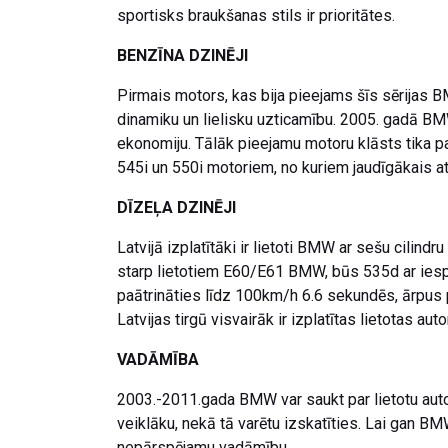
sportisks braukšanas stils ir prioritātes.
BENZĪNA DZINĒJI
Pirmais motors, kas bija pieejams šīs sērijas BM
dinamiku un lielisku uzticamību. 2005. gadā BMW 
ekonomiju. Tālāk pieejamu motoru klāsts tika pa
545i un 550i motoriem, no kuriem jaudīgākais at
DĪZEĻA DZINĒJI
Latvijā izplatītāki ir lietoti BMW ar sešu cilin
starp lietotiem E60/E61 BMW, būs 535d ar iespa
paātrināties līdz 100km/h 6.6 sekundēs, ārpus 
Latvijas tirgū visvairāk ir izplatītas lietotas aut
VADĀMĪBA
2003.-2011.gada BMW var saukt par lietotu aut
veiklāku, nekā tā varētu izskatīties. Lai gan BM
nepārspējamu vadāmību.