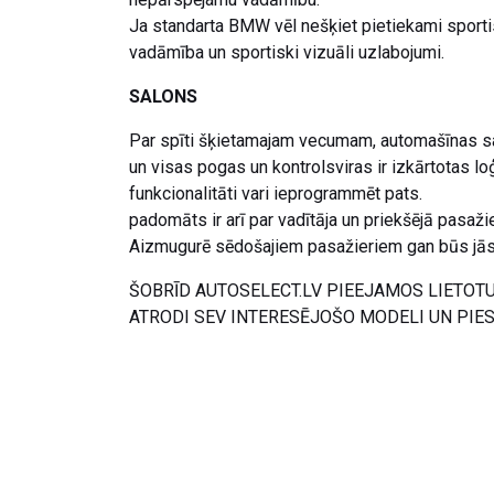
Ja standarta BMW vēl nešķiet pietiekami sportis
vadāmība un sportiski vizuāli uzlabojumi.
SALONS
Par spīti šķietamajam vecumam, automašīnas sal
un visas pogas un kontrolsviras ir izkārtotas lo
funkcionalitāti vari ieprogrammēt pats.
padomāts ir arī par vadītāja un priekšējā pasaži
Aizmugurē sēdošajiem pasažieriem gan būs jāsa
ŠOBRĪD AUTOSELECT.LV PIEEJAMOS LIETOT
ATRODI SEV INTERESĒJOŠO MODELI UN PIE