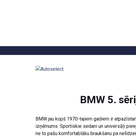
Atpakaļ
BMW 5. sēri
BMW jau kopš 1970-tajiem gadiem ir atpazīstams
izņēmums. Sportiskie sedani un universāļi pieej
ne to pašu komfortablāku braukšanu pa nelīdzen