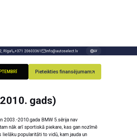
 2, Rīga
+371 20603361
info@autoselect.lv
LV
Pieteikties finansējumam
PTEMBRĪ
 2010. gads)
 un 2003.-2010.gada BMW 5.sērija nav
 tam nāk arī sportiskā piekare, kas gan nozīmē
elāku popularitāti to vidū, kam jauda un