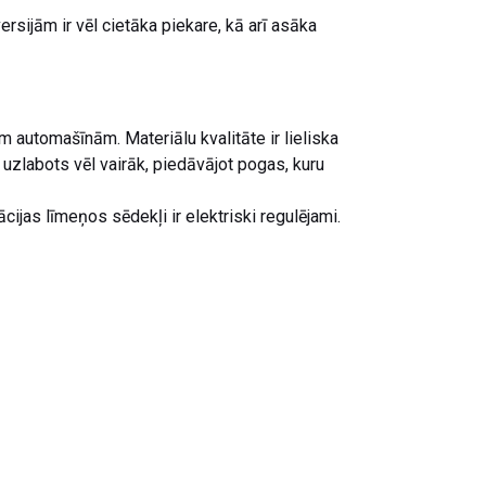
sijām ir vēl cietāka piekare, kā arī asāka
automašīnām. Materiālu kvalitāte ir lieliska
 uzlabots vēl vairāk, piedāvājot pogas, kuru
cijas līmeņos sēdekļi ir elektriski regulējami.