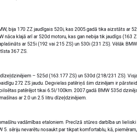
W, bija 170 ZZ jaudīgais 520i, kas 2005.gadā tika aizstāts ar 523
nāca klajā arī ar 520d motoru, kas gan nebija tik jaudīgs (163 Z
plašināts ar 525i (192 vai 215 ZS) un 530i (231 ZS). Vēlāk BMW b
tīsta 367 ZS.
dru dīzeļdzinējiem – 525d (163.177 ZS) un 530d (218/231 ZS). Visj
idīgu 272 ZS jaudu. Degvielas patēriņš šim dzinējam ir pārsteidz
pilsētas patērējot tikai 6.5l/100km. 2007.gadā BMW 535d dzinējs
omašīnas ar 2.0 un 2.5 litru dīzeļdzinējiem.
omašīnu vadāmības etaloniem. Precīzā stūres darbība un lieliski
W 5. sēriju nevarētu nosaukt par tikpat komfortablu, kā, piemēram