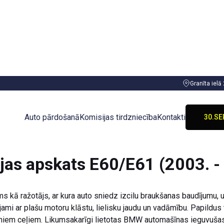
Granīta ielā
Auto pārdošanā
Komisijas tirdzniecība
Kontakti
30.SE
jas apskats E60/E61 (2003. -
 kā ražotājs, ar kura auto sniedz izcilu braukšanas baudījumu,
ami ar plašu motoru klāstu, lielisku jaudu un vadāmību. Papildus
iem ceļiem. Likumsakarīgi lietotas BMW automašīnas ieguvušas li