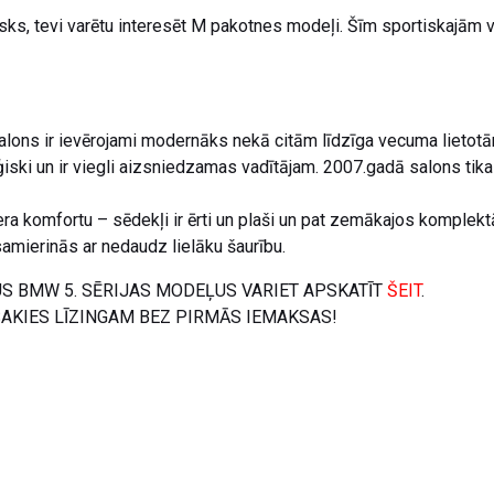
ks, tevi varētu interesēt M pakotnes modeļi. Šīm sportiskajām ver
ons ir ievērojami modernāks nekā citām līdzīga vecuma lietotām 
ģiski un ir viegli aizsniedzamas vadītājam. 2007.gadā salons tika
era komfortu – sēdekļi ir ērti un plaši un pat zemākajos komplektā
mierinās ar nedaudz lielāku šaurību.
US BMW 5. SĒRIJAS MODEĻUS VARIET APSKATĪT
ŠEIT
.
SAKIES LĪZINGAM BEZ PIRMĀS IEMAKSAS!