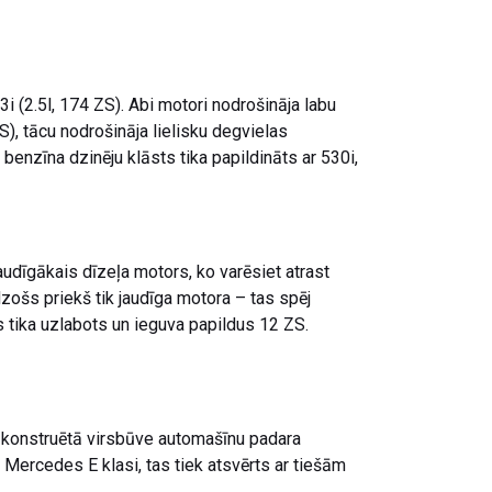
i (2.5l, 174 ZS). Abi motori nodrošināja labu
S), tācu nodrošināja lielisku degvielas
enzīna dzinēju klāsts tika papildināts ar 530i,
audīgākais dīzeļa motors, ko varēsiet atrast
ošs priekš tik jaudīga motora – tas spēj
 tika uzlabots un ieguva papildus 12 ZS.
 konstruētā virsbūve automašīnu padara
, Mercedes E klasi, tas tiek atsvērts ar tiešām