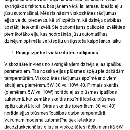
svarīgākos faktorus, kas jāņem vērā, lai atrastu ideālo eļļu
jūsu automašīnai. Mēs risināsim viskozitātes rādījumus,
eļļas veidu, piedevas, kā arī izpētīsim, kā dzinēja darbības
apstākļi ietekmē izvēli. Šie padomi jums palīdzēs izvēlēties
piemērotāko eļļu, kas nodrošinās jūsu automašīnas
dzinējam optimālu veiktspēju un ilgstošu kalpošanas laiku.
Rūpīgi izpētiet viskozitātes rādījumus:
Viskozitāte ir viens no svarīgākajiem dzinēja eļļas īpašību
parametriem. Tas nosaka eļļas plūsmes spēju pie dažādām
temperatūrām. Viskoziātes rādījumus apzīmē ar diviem
skaitļiem, piemēram, 5W-30 vai 10W-40. Pirmais skaitlis
(piemēram, 5W vai 10W) norāda eļļas plūsmes īpašības
aukstumā, kur zemāks skaitlis nozīmē labāku plūsmes
spēju aukstā laikā. Otrais skaitlis (piemēram, 30 vai 40)
norāda eļļas plūsmes īpašības darba temperatūrā.
Vairumam modernu automašīnu tiek ieteiktas
daudzfunkcionālas eļļas ar viskozitātes rādījumiem kā 5W-