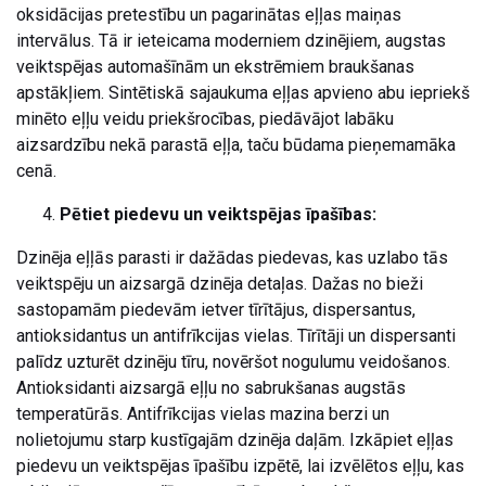
oksidācijas pretestību un pagarinātas eļļas maiņas
intervālus. Tā ir ieteicama moderniem dzinējiem, augstas
veiktspējas automašīnām un ekstrēmiem braukšanas
apstākļiem. Sintētiskā sajaukuma eļļas apvieno abu iepriekš
minēto eļļu veidu priekšrocības, piedāvājot labāku
aizsardzību nekā parastā eļļa, taču būdama pieņemamāka
cenā.
Pētiet piedevu un veiktspējas īpašības:
Dzinēja eļļās parasti ir dažādas piedevas, kas uzlabo tās
veiktspēju un aizsargā dzinēja detaļas. Dažas no bieži
sastopamām piedevām ietver tīrītājus, dispersantus,
antioksidantus un antifrīkcijas vielas. Tīrītāji un dispersanti
palīdz uzturēt dzinēju tīru, novēršot nogulumu veidošanos.
Antioksidanti aizsargā eļļu no sabrukšanas augstās
temperatūrās. Antifrīkcijas vielas mazina berzi un
nolietojumu starp kustīgajām dzinēja daļām. Izkāpiet eļļas
piedevu un veiktspējas īpašību izpētē, lai izvēlētos eļļu, kas