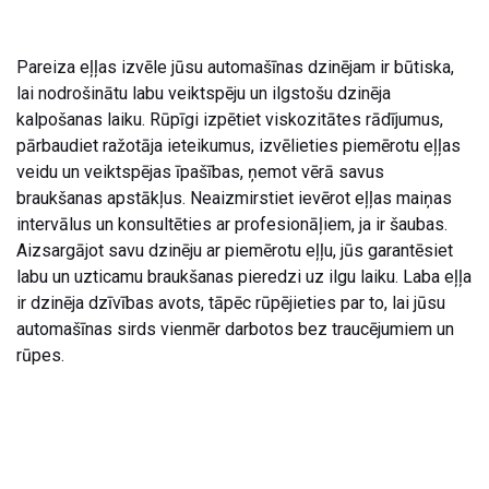
Pareiza eļļas izvēle jūsu automašīnas dzinējam ir būtiska,
lai nodrošinātu labu veiktspēju un ilgstošu dzinēja
kalpošanas laiku. Rūpīgi izpētiet viskozitātes rādījumus,
pārbaudiet ražotāja ieteikumus, izvēlieties piemērotu eļļas
veidu un veiktspējas īpašības, ņemot vērā savus
braukšanas apstākļus. Neaizmirstiet ievērot eļļas maiņas
intervālus un konsultēties ar profesionāļiem, ja ir šaubas.
Aizsargājot savu dzinēju ar piemērotu eļļu, jūs garantēsiet
labu un uzticamu braukšanas pieredzi uz ilgu laiku. Laba eļļa
ir dzinēja dzīvības avots, tāpēc rūpējieties par to, lai jūsu
automašīnas sirds vienmēr darbotos bez traucējumiem un
rūpes.