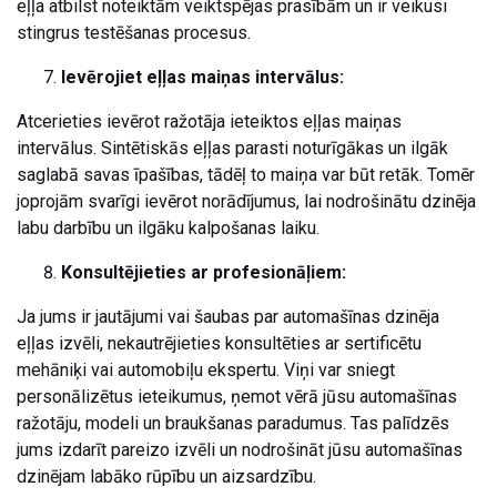
eļļa atbilst noteiktām veiktspējas prasībām un ir veikusi
stingrus testēšanas procesus.
Ievērojiet eļļas maiņas intervālus:
Atcerieties ievērot ražotāja ieteiktos eļļas maiņas
intervālus. Sintētiskās eļļas parasti noturīgākas un ilgāk
saglabā savas īpašības, tādēļ to maiņa var būt retāk. Tomēr
joprojām svarīgi ievērot norādījumus, lai nodrošinātu dzinēja
labu darbību un ilgāku kalpošanas laiku.
Konsultējieties ar profesionāļiem:
Ja jums ir jautājumi vai šaubas par automašīnas dzinēja
eļļas izvēli, nekautrējieties konsultēties ar sertificētu
mehāniķi vai automobiļu ekspertu. Viņi var sniegt
personālizētus ieteikumus, ņemot vērā jūsu automašīnas
ražotāju, modeli un braukšanas paradumus. Tas palīdzēs
jums izdarīt pareizo izvēli un nodrošināt jūsu automašīnas
dzinējam labāko rūpību un aizsardzību.