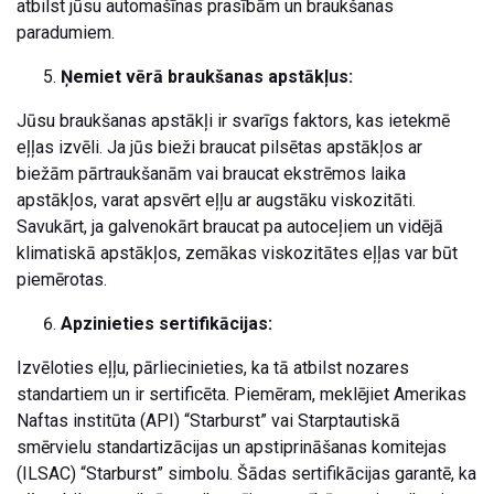
atbilst jūsu automašīnas prasībām un braukšanas
paradumiem.
Ņemiet vērā braukšanas apstākļus:
Jūsu braukšanas apstākļi ir svarīgs faktors, kas ietekmē
eļļas izvēli. Ja jūs bieži braucat pilsētas apstākļos ar
biežām pārtraukšanām vai braucat ekstrēmos laika
apstākļos, varat apsvērt eļļu ar augstāku viskozitāti.
Savukārt, ja galvenokārt braucat pa autoceļiem un vidējā
klimatiskā apstākļos, zemākas viskozitātes eļļas var būt
piemērotas.
Apzinieties sertifikācijas:
Izvēloties eļļu, pārliecinieties, ka tā atbilst nozares
standartiem un ir sertificēta. Piemēram, meklējiet Amerikas
Naftas institūta (API) “Starburst” vai Starptautiskā
smērvielu standartizācijas un apstiprināšanas komitejas
(ILSAC) “Starburst” simbolu. Šādas sertifikācijas garantē, ka