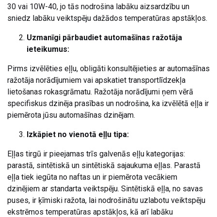
30 vai 10W-40, jo tās nodrošina labāku aizsardzību un
sniedz labāku veiktspēju dažādos temperatūras apstākļos.
Uzmanīgi pārbaudiet automašīnas ražotāja
ieteikumus:
Pirms izvēlēties eļļu, obligāti konsultējieties ar automašīnas
ražotāja norādījumiem vai apskatiet transportlīdzekļa
lietošanas rokasgrāmatu. Ražotāja norādījumi ņem vērā
specifiskus dzinēja prasības un nodrošina, ka izvēlētā eļļa ir
piemērota jūsu automašīnas dzinējam.
Izkāpiet no vienotā eļļu tipa:
Eļļas tirgū ir pieejamas trīs galvenās eļļu kategorijas:
parastā, sintētiskā un sintētiskā sajaukuma eļļas. Parastā
eļļa tiek iegūta no naftas un ir piemērota vecākiem
dzinējiem ar standarta veiktspēju. Sintētiskā eļļa, no savas
puses, ir ķīmiski ražota, lai nodrošinātu uzlabotu veiktspēju
ekstrēmos temperatūras apstākļos, kā arī labāku