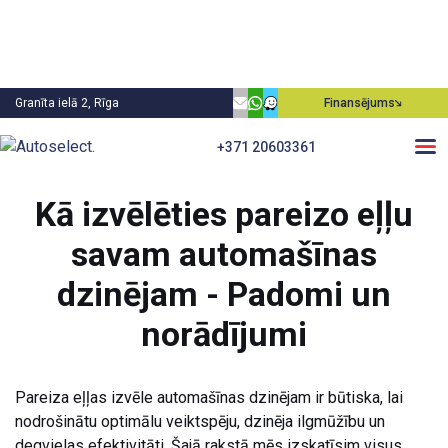
Granīta ielā 2, Rīga
Finansējums
+371 20603361
Atpakaļ
Kā izvēlēties pareizo eļļu
savam automašīnas
dzinējam - Padomi un
norādījumi
Pareiza eļļas izvēle automašīnas dzinējam ir būtiska, lai
nodrošinātu optimālu veiktspēju, dzinēja ilgmūžību un
degvielas efektivitāti. Šajā rakstā mēs izskatīsim visus