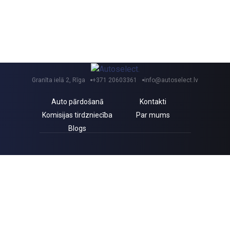
Granīta ielā 2, Rīga
+371 20603361
info@autoselect.lv
Auto pārdošanā
Kontakti
Komisijas tirdzniecība
Par mums
Blogs
Saņem izdevīgus jaunumus un atlaides!
Piekrītu Autoselect.lv
Privātuma politikai
Sīkdatnes
Privātuma politika
Pirkuma līgums