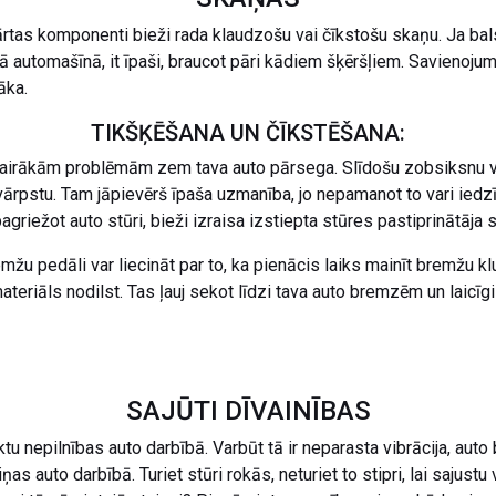
rtas komponenti bieži rada klaudzošu vai čīkstošu skaņu. Ja balst
ā automašīnā, it īpaši, braucot pāri kādiem šķēršļiem. Savienojumi
āka.
TIKŠĶĒŠANA UN ČĪKSTĒŠANA:
 vairākām problēmām zem tava auto pārsega. Slīdošu zobsiksnu var 
ārpstu. Tam jāpievērš īpaša uzmanība, jo nepamanot to vari iedzī
 pagriežot auto stūri, bieži izraisa izstiepta stūres pastiprinātāja
u pedāli var liecināt par to, ka pienācis laiks mainīt bremžu kl
teriāls nodilst. Tas ļauj sekot līdzi tava auto bremzēm un laicīg
SAJŪTI DĪVAINĪBAS
eiktu nepilnības auto darbībā. Varbūt tā ir neparasta vibrācija, aut
ņas auto darbībā. Turiet stūri rokās, neturiet to stipri, lai sajustu