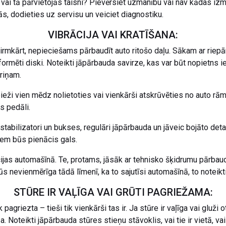
 vai tā pārvietojās taisni? Pievērsiet uzmanību vai nav kādas izma
rās, dodieties uz servisu un veiciet diagnostiku.
VIBRĀCIJA VAI KRATĪŠANA:
irmkārt, nepieciešams pārbaudīt auto ritošo daļu. Sākam ar riepā
rmēti diski. Noteikti jāpārbauda savirze, kas var būt nopietns ie
riņam.
bieži vien mēdz nolietoties vai vienkārši atskrūvēties no auto rām
s pedāli.
stabilizatori un bukses, regulāri jāpārbauda un jāveic bojāto det
iem būs pienācis gals.
cijas automašīnā. Te, protams, jāsāk ar tehnisko šķidrumu pārbau
s nevienmērīga tādā līmenī, ka to sajutīsi automašīnā, to noteikti
STŪRE IR VAĻĪGA VAI GRŪTI PAGRIEŽAMA:
pagriezta – tieši tik vienkārši tas ir. Ja stūre ir vaļīga vai gluži o
. Noteikti jāpārbauda stūres stieņu stāvoklis, vai tie ir vietā, v