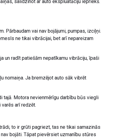
iņas, salīdzinot ar auto ekspluatāciju iepriekš.
m. Pārbaudam vai nav bojājumi, pumpas, izciļņi.
mesls ne tikai vibrācijai, bet arī nepareizam
ja un radīt patiešām nepatīkamu vibrāciju, īpaši
aļu nomaiņa. Ja bremzējot auto sāk vibrēt
di tajā. Motora nevienmērīgu darbību būs viegli
 varēs arī redzēt.
trādi, to ir grūti pagriezt, tas ne tikai samazinās
ai nav bojāti. Tāpat pievērsiet uzmanību stūres