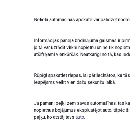
Neliela automašīnas apskate var palīdzēt nodroš
Informācijas paneļa brīdinājuma gaismas ir pirma
jo tā var uzrādīt virkni nopietnu un ne tik nopie
atšifrējami vienkāršāk. Neatkarīgi no tā, kas ie
Rūpīgi apskatiet riepas, lai pārliecinātos, ka tā
iespējams veikt vien dažu sekunžu laikā.
Ja pamani peļķi zem savas automašīnas, tas katra
nopietnus bojājumus ekspluatējot auto, tāpēc šis
peļķu, ko atstāj tavs
auto
.