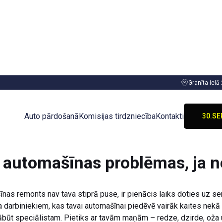
Granīta ielā
Auto pārdošanā
Komisijas tirdzniecība
Kontakti
30.SE
 automašīnas problēmas, ja ne
īnas remonts nav tava stiprā puse, ir pienācis laiks doties uz ser
 darbiniekiem, kas tavai automašīnai piedēvē vairāk kaites nekā i
ābūt speciālistam. Pietiks ar tavām maņām – redze, dzirde, oža 