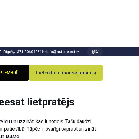
 2, Rīga
+371 20603361
info@autoselect.lv
LV
Pieteikties finansējumam
PTEMBRĪ
esat lietpratējs
visu un uzzināt, kas ir noticis. Taču daudzi
r patiesībā. Tāpēc ir svarīgi saprast un zināt
un tauste.