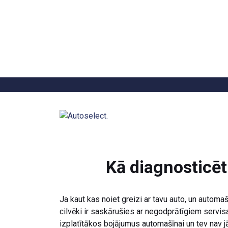
Atpakaļ
Kā diagnosticēt
Ja kaut kas noiet greizi ar tavu auto, un automaš
cilvēki ir saskārušies ar negodprātīgiem servisa
izplatītākos bojājumus automašīnai un tev nav j