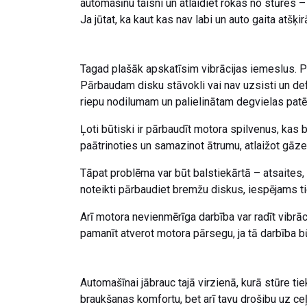
automašīnu taisni un atlaidiet rokas no stūres –
Ja jūtat, ka kaut kas nav labi un auto gaita atšķi
Tagad plašāk apskatīsim vibrācijas iemeslus. P
Pārbaudam disku stāvokli vai nav uzsisti un defo
riepu nodilumam un palielinātam degvielas patē
Ļoti būtiski ir pārbaudīt motora spilvenus, kas 
paātrinoties un samazinot ātrumu, atlaižot gāze
Tāpat problēma var būt balstiekārtā – atsaites, 
noteikti pārbaudiet bremžu diskus, iespējams t
Arī motora nevienmērīga darbība var radīt vibrā
pamanīt atverot motora pārsegu, ja tā darbība bū
Automašīnai jābrauc tajā virzienā, kurā stūre tiek 
braukšanas komfortu, bet arī tavu drošibu uz ceļa