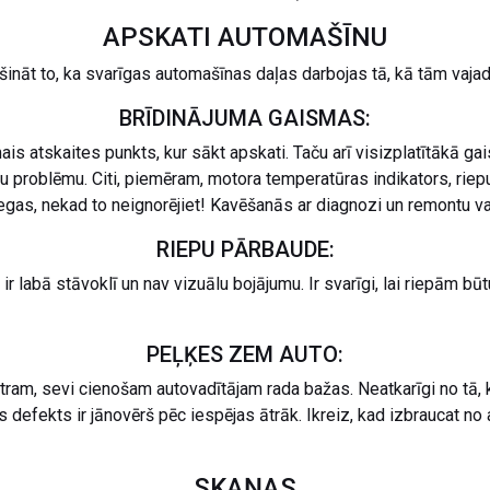
APSKATI AUTOMAŠĪNU
ināt to, ka svarīgas automašīnas daļas darbojas tā, kā tām vajad
BRĪDINĀJUMA GAISMAS:
is atskaites punkts, kur sākt apskati. Taču arī visizplatītākā ga
tnu problēmu. Citi, piemēram, motora temperatūras indikators, riepu
degas, nekad to neignorējiet! Kavēšanās ar diagnozi un remontu va
RIEPU PĀRBAUDE:
s ir labā stāvoklī un nav vizuālu bojājumu. Ir svarīgi, lai riepām 
PEĻĶES ZEM AUTO:
m, sevi cienošam autovadītājam rada bažas. Neatkarīgi no tā, kas 
 defekts ir jānovērš pēc iespējas ātrāk. Ikreiz, kad izbraucat no 
SKAŅAS