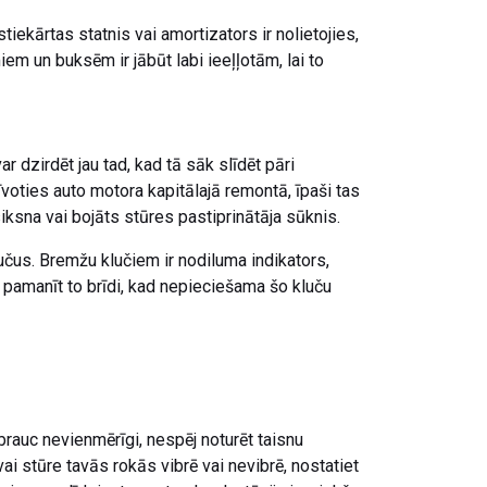
iekārtas statnis vai amortizators ir nolietojies,
em un buksēm ir jābūt labi ieeļļotām, lai to
dzirdēt jau tad, kad tā sāk slīdēt pāri
voties auto motora kapitālajā remontā, īpaši tas
 siksna vai bojāts stūres pastiprinātāja sūknis.
učus. Bremžu klučiem ir nodiluma indikators,
i pamanīt to brīdi, kad nepieciešama šo kluču
o brauc nevienmērīgi, nespēj noturēt taisnu
 vai stūre tavās rokās vibrē vai nevibrē, nostatiet