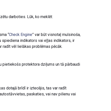
zētu darboties. Lūk, ko meklēt:
isma “
Check Engine
” var būt visnotaļ mulsinoša,
 spiediena indikators vai eļļas indikators, ir
r radīt vēl lielākas problēmas pēcāk.
būtu pietiekošs protektora dziļums un tā pārbaudi
dotajā brīdī ir iztecējis, tas var radīt
autostāvvietas, paskaties, vai nav pilienu vai