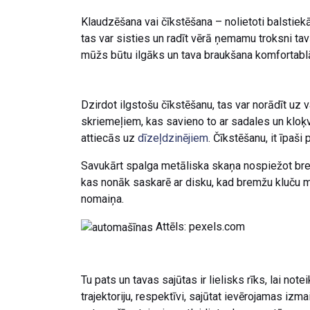
Klaudzēšana vai čīkstēšana – nolietoti balstiekā
tas var sisties un radīt vērā ņemamu troksni tav
mūžs būtu ilgāks un tava braukšana komfortabl
Dzirdot ilgstošu čīkstēšanu, tas var norādīt uz
skriemeļiem, kas savieno to ar sadales un kloķv
attiecās uz
dīzeļdzinējiem
. Čīkstēšanu, it īpaši
Savukārt spalga metāliska skaņa nospiežot bremž
kas nonāk saskarē ar disku, kad bremžu kluču ma
nomaiņa.
Attēls: pexels.com
Tu pats un tavas sajūtas ir lielisks rīks, lai not
trajektoriju, respektīvi, sajūtat ievērojamas izmai