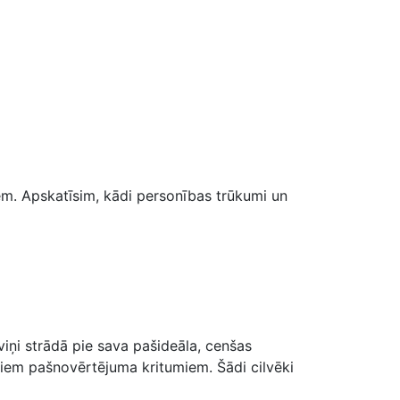
em. Apskatīsim, kādi personības trūkumi un
 viņi strādā pie sava pašideāla, cenšas
žiem pašnovērtējuma kritumiem. Šādi cilvēki