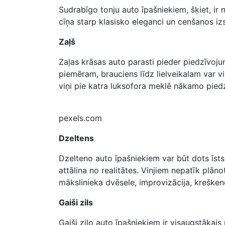
Sudrabīgo tonju auto īpašniekiem, šķiet, ir n
cīņa starp klasisko eleganci un cenšanos izs
Zaļš
Zaļas krāsas auto parasti pieder piedzīvojum
piemēram, brauciens līdz lielveikalam var v
viņi pie katra luksofora meklē nākamo pied
pexels.com
Dzeltens
Dzelteno auto īpašniekiem var būt dots īsts
attālina no realitātes. Vinjiem nepatīk plā
mākslinieka dvēsele, improvizācija, krešken
Gaiši zils
Gaiši zilo auto īpašniekiem ir visaugstākais 