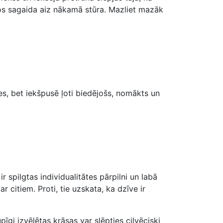
 tos sagaida aiz nākamā stūra. Mazliet mazāk
es, bet iekšpusē ļoti biedējošs, nomākts un
 spilgtas individualitātes pārpilni un labā
r citiem. Proti, tie uzskata, ka dzīve ir
gi izvēlētas krāsas var slēpties cilvēciski