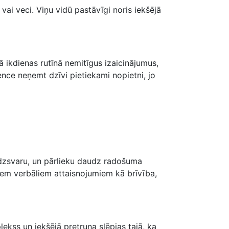
vai veci. Viņu vidū pastāvīgi noris iekšējā
ā ikdienas rutīnā nemitīgus izaicinājumus,
ence neņemt dzīvi pietiekami nopietni, jo
līdzsvaru, un pārlieku daudz radošuma
diem verbāliem attaisnojumiem kā brīvība,
lekss un iekšējā pretruna slēpjas tajā, ka