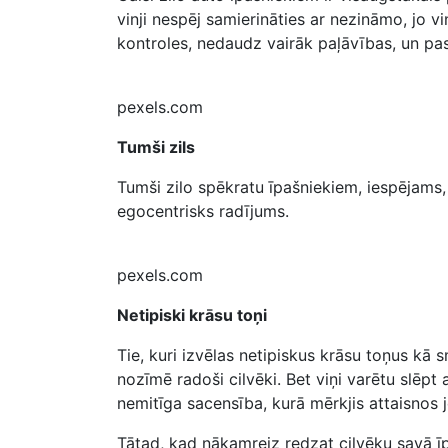
vinji nespēj samierināties ar nezināmo, jo v
kontroles, nedaudz vairāk paļāvības, un pas
pexels.com
Tumši zils
Tumši zilo spēkratu īpašniekiem, iespējams, 
egocentrisks radījums.
pexels.com
Netipiski krāsu toņi
Tie, kuri izvēlas netipiskus krāsu toņus kā 
nozīmē radoši cilvēki. Bet viņi varētu slēpt 
nemitīga sacensība, kurā mērkjis attaisnos j
Tātad, kad nākamreiz redzat cilvēku savā īpa