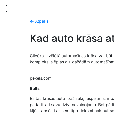
Atpakaļ
Kad auto krāsa a
Cilvēku izvēlētā automašīnas krāsa var būt
kompleksi slēpjas aiz dažādām automašīna
pexels.com
Balts
Baltas krāsas auto īpašnieki, iespējams, ir p
padarīt arī savu dzīvi nevainojamu. Bet pār
kljūst apsēsti ar nemitīgo tieksmi paklaut s