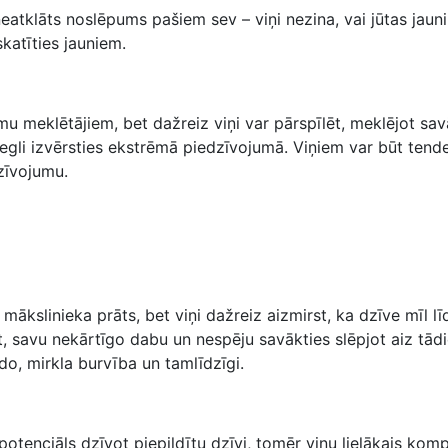
eatklāts noslēpums pašiem sev – viņi nezina, vai jūtas jauni 
katīties jauniem.
u meklētājiem, bet dažreiz viņi var pārspīlēt, meklējot sav
iegli izvērsties ekstrēmā piedzīvojumā. Viņiem var būt tend
zīvojumu.
 mākslinieka prāts, bet viņi dažreiz aizmirst, ka dzīve mīl 
not, savu nekārtīgo dabu un nespēju savākties slēpjot aiz tā
do, mirkla burvība un tamlīdzīgi.
potenciāls dzīvot piepildītu dzīvi, tomēr viņu lielākais komp