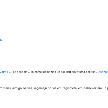
s
vairāk
Es apliecinu, ka esmu iepazinies un piekrītu privātuma politikai.
Uzzināt
m vienu laimīgo balvas saņēmēju no visiem reģistrētajiem dalībniekiem un 