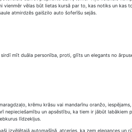
ini vienmēr vēlas būt lietas kursā par to, kas notiks un kas
aule atmirdzēs gaišzilo auto šoferīšu sejās.
sirdī mīt duāla personība, proti, glīts un elegants no ārpus
smaragdzaļo, krēmu krāsu vai mandarīnu oranžo, iespējams, ir
arī nepieciešamību un apsēstību, ka tiem ir jābūt labākiem pa
ebkurus līdzekljus.
ši izvēlētajā automašīnā, atceries, ka zem elegances un rūpī