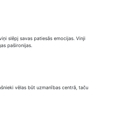
ņi slēpj savas patiesās emocijas. Vinji
as pašironijas.
pašnieki vēlas būt uzmanības centrā, taču