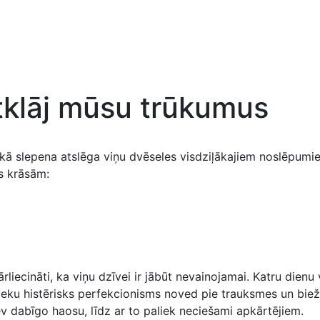
tklāj mūsu trūkumus
 kā slepena atslēga viņu dvēseles visdziļākajiem noslēpumi
s krāsām:
ārliecināti, ka viņu dzīvei ir jābūt nevainojamai. Katru dienu
lieku histērisks perfekcionisms noved pie trauksmes un bie
ev dabīgo haosu, līdz ar to paliek neciešami apkārtējiem.