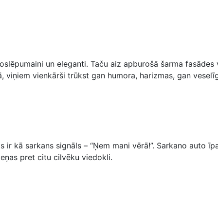
noslēpumaini un eleganti. Taču aiz apburošā šarma fasādes vi
bā, viņiem vienkārši trūkst gan humora, harizmas, gan veselīg
 tas ir kā sarkans signāls – “Ņem mani vērā!”. Sarkano auto ī
ņas pret citu cilvēku viedokli.