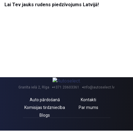
Lai Tev jauks rudens piedzīvojums Latvijā!
Granīta ielā 2, Rīga
+371 20603361
info@autoselect.lv
Auto pārdošanā
Kontakti
Komisijas tirdzniecība
Par mums
Blogs