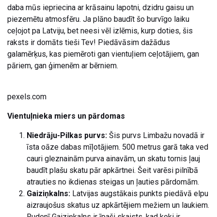
daba mūs iepriecina ar krāsainu lapotni, dzidru gaisu un
piezemētu atmosfēru. Ja plāno baudīt šo burvīgo laiku
ceļojot pa Latviju, bet neesi vēl izlēmis, kurp doties, šis
raksts ir domāts tieši Tev! Piedāvāsim dažādus
galamērķus, kas piemēroti gan vientuļiem ceļotājiem, gan
pāriem, gan ģimenēm ar bērniem.
pexels.com
Vientuļnieka miers un pārdomas
Niedrāju-Pilkas purvs:
Šis purvs Limbažu novadā ir
īsta oāze dabas mīļotājiem. 500 metrus garā taka ved
cauri gleznainām purva ainavām, un skatu tornis ļauj
baudīt plašu skatu pār apkārtnei. Šeit varēsi pilnībā
atrauties no ikdienas steigas un ļauties pārdomām.
Gaiziņkalns:
Latvijas augstākais punkts piedāvā elpu
aizraujošus skatus uz apkārtējiem mežiem un laukiem.
Rudenī Gaiziņkalns ir īpaši skaists, kad koki ir