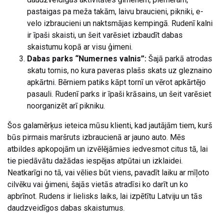
pastaigas pa meža takām, laivu braucieni, pikniki, e-
velo izbraucieni un naktsmājas kempingā. Rudenī kalni
ir īpaši skaisti, un šeit varēsiet izbaudīt dabas
skaistumu kopā ar visu ģimeni.
Dabas parks “Numernes valnis”:
Šajā parkā atrodas
skatu tornis, no kura paveras plašs skats uz gleznaino
apkārtni. Bērniem patiks kāpt tornī un vērot apkārtējo
pasauli. Rudenī parks ir īpaši krāsains, un šeit varēsiet
noorganizēt arī pikniku.
Šos galamērķus ieteica mūsu klienti, kad jautājām tiem, kurš
būs pirmais maršruts izbraucienā ar jauno auto. Mēs
atbildes apkopojām un izvēlējāmies iedvesmot citus tā, lai
tie piedāvātu dažādas iespējas atpūtai un izklaidei.
Neatkarīgi no tā, vai vēlies būt viens, pavadīt laiku ar mīļoto
cilvēku vai ģimeni, šajās vietās atradīsi ko darīt un ko
apbrīnot. Rudens ir lielisks laiks, lai izpētītu Latviju un tās
daudzveidīgos dabas skaistumus.