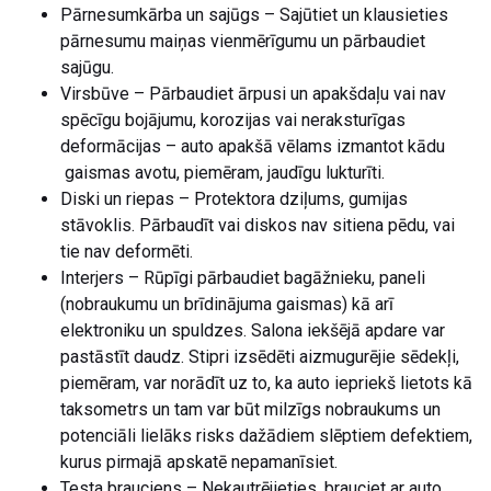
Pārnesumkārba un sajūgs – Sajūtiet un klausieties
pārnesumu maiņas vienmērīgumu un pārbaudiet
sajūgu.
Virsbūve – Pārbaudiet ārpusi un apakšdaļu vai nav
spēcīgu bojājumu, korozijas vai neraksturīgas
deformācijas – auto apakšā vēlams izmantot kādu
gaismas avotu, piemēram, jaudīgu lukturīti.
Diski un riepas – Protektora dziļums, gumijas
stāvoklis. Pārbaudīt vai diskos nav sitiena pēdu, vai
tie nav deformēti.
Interjers – Rūpīgi pārbaudiet bagāžnieku, paneli
(nobraukumu un brīdinājuma gaismas) kā arī
elektroniku un spuldzes. Salona iekšējā apdare var
pastāstīt daudz. Stipri izsēdēti aizmugurējie sēdekļi,
piemēram, var norādīt uz to, ka auto iepriekš lietots kā
taksometrs un tam var būt milzīgs nobraukums un
potenciāli lielāks risks dažādiem slēptiem defektiem,
kurus pirmajā apskatē nepamanīsiet.
Testa brauciens – Nekautrējieties, brauciet ar auto,