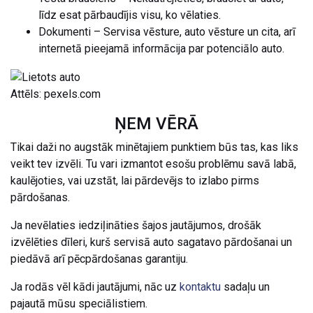
līdz esat pārbaudījis visu, ko vēlaties.
Dokumenti – Servisa vēsture, auto vēsture un cita, arī
internetā pieejamā informācija par potenciālo auto.
Attēls: pexels.com
ŅEM VĒRĀ
Tikai daži no augstāk minētajiem punktiem būs tas, kas liks
veikt tev izvēli. Tu vari izmantot esošu problēmu savā labā,
kaulējoties, vai uzstāt, lai pārdevējs to izlabo pirms
pārdošanas.
Ja nevēlaties iedziļināties šajos jautājumos, drošāk
izvēlēties dīleri, kurš servisā auto sagatavo pārdošanai un
piedāvā arī pēcpārdošanas garantiju.
Ja rodās vēl kādi jautājumi, nāc uz
kontaktu
sadaļu un
pajautā mūsu speciālistiem.