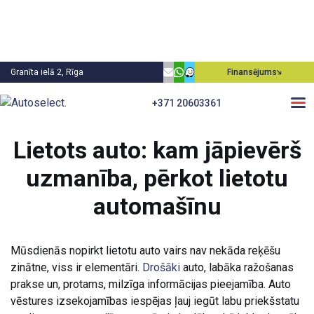
Granīta ielā 2, Rīga
Finansējums
+371 20603361
Atpakaļ
Lietots auto: kam jāpievērš
uzmanība, pērkot lietotu
automašīnu
Mūsdienās nopirkt lietotu auto vairs nav nekāda reķēšu
zinātne, viss ir elementāri.
Drošāki
auto, labāka ražošanas
prakse un, protams, milzīga informācijas pieejamība. Auto
vēstures izsekojamības iespējas ļauj iegūt labu priekšstatu