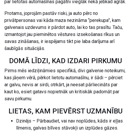
par lietotas automašīnas pagātni vieglāk nekā jebkad agrāk.
Protams, joprojām pastāv riski, ja auto pērc no
privātpersonas vai kāda maza nezināma “perekupa”, kam
galvenais uzdevums ir pārdot auto, lai ko tas prasītu. Taču,
izmantojot jau pieminētos vēstures izsekošanas rīkus un
savas zināšanas, ir iespējams tikt pie laba darījuma arī
šaubīgās situācijās.
DOMĀ LĪDZI, KAD IZDARI PIRKUMU
Pirms mēs iedziļināmies specifikā, divi galvenie noteikumi,
kas jāņem vērā, pērkot lietotu automašīnu, ir šādi – pērciet
ar galvu, nevis ar sirdi, otrkārt, ja neesat pārliecināts par
kaut ko, esiet gatavs nopietnāk un kritiskāk padomāt par
savu pirkumu.
LIETAS, KAM PIEVĒRST UZMANĪBU
Dzinējs – Pārbaudiet, vai nav noplūdes, kāds ir eļļas
līmenis, galvas blīves stāvokļi un izplūdes gāzes.