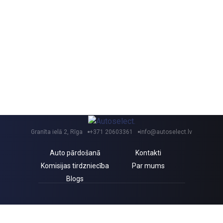
Granīta ielā 2, Rīga
+371 20603361
info@autoselect.lv
Auto pārdošanā
Kontakti
Komisijas tirdzniecība
Par mums
Blogs
Saņem izdevīgus jaunumus un atlaides!