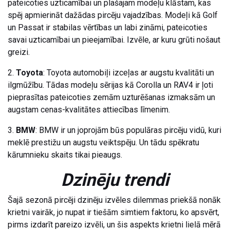
pateicoties uzticamībai un plašajam modeļu klāstam, kas
spēj apmierināt dažādas pircēju vajadzības. Modeļi kā Golf
un Passat ir stabilas vērtības un labi zināmi, pateicoties
savai uzticamībai un pieejamībai. Izvēle, ar kuru grūti nošaut
greizi.
2.
Toyota
: Toyota automobiļi izceļas ar augstu kvalitāti un
ilgmūžību. Tādas modeļu sērijas kā Corolla un RAV4 ir ļoti
pieprasītas pateicoties zemām uzturēšanas izmaksām un
augstam cenas-kvalitātes attiecības līmenim.
3.
BMW
: BMW ir un joprojām būs populāras pircēju vidū, kuri
meklē prestižu un augstu veiktspēju. Un tādu spēkratu
kārumnieku skaits tikai pieaugs.
Dzinēju trendi
Šajā sezonā pircēji dzinēju izvēles dilemmas priekšā nonāk
krietni vairāk, jo nupat ir tiešām simtiem faktoru, ko apsvērt,
pirms izdarīt pareizo izvēli, un šis aspekts krietni lielā mērā