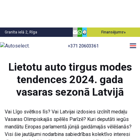
Granīta ielā 2, Rīga
Finansējums
+371 20603361
Atpakaļ
Lietotu auto tirgus modes
tendences 2024. gada
vasaras sezonā Latvijā
Vai Līgo svētkos līs? Vai Latvijai izdosies izcīnīt medaļu
Vasaras Olimpiskajās spēlēs Parīzē? Kuri deputāti iegūs
mandātu Eiropas parlamentā jūnijā gaidāmajās vēlēšanās?
Visi šie jautājumi nodarbina sabiedrības kolektīvo interesi