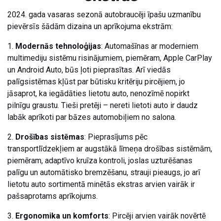
2024. gada vasaras sezonā autobraucēji īpašu uzmanību
pievērsīs šādām dizaina un aprīkojuma ekstrām:
1.
Modernās tehnoloģijas
: Automašīnas ar moderniem
multimediju sistēmu risinājumiem, piemēram, Apple CarPlay
un Android Auto, būs ļoti pieprasītas. Arī viedās
palīgsistēmas kļūst par būtisku kritēriju pircējiem, jo
jāsaprot, ka iegādāties lietotu auto, nenozīmē nopirkt
pilnīgu graustu. Tieši pretēji – nereti lietoti auto ir daudz
labāk aprīkoti par bāzes automobiļiem no salona.
2.
Drošības sistēmas
: Pieprasījums pēc
transportlīdzekļiem ar augstākā līmeņa drošības sistēmām,
piemēram, adaptīvo kruīza kontroli, joslas uzturēšanas
palīgu un automātisko bremzēšanu, strauji pieaugs, jo arī
lietotu auto sortimentā minētās ekstras arvien vairāk ir
pašsaprotams aprīkojums.
3.
Ergonomika un komforts
: Pircēji arvien vairāk novērtē