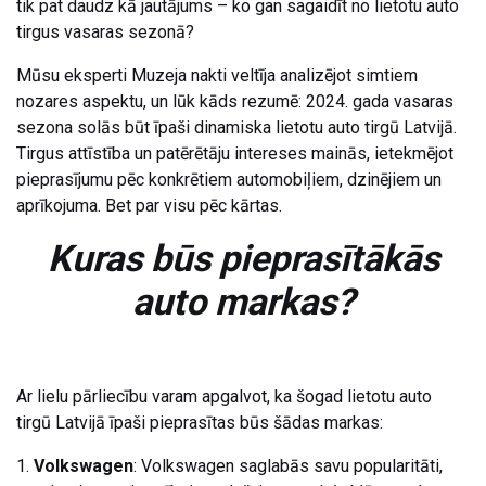
tik pat daudz kā jautājums – ko gan sagaidīt no lietotu auto
tirgus vasaras sezonā?
Mūsu eksperti Muzeja nakti veltīja analizējot simtiem
nozares aspektu, un lūk kāds rezumē: 2024. gada vasaras
sezona solās būt īpaši dinamiska lietotu auto tirgū Latvijā.
Tirgus attīstība un patērētāju intereses mainās, ietekmējot
pieprasījumu pēc konkrētiem automobiļiem, dzinējiem un
aprīkojuma. Bet par visu pēc kārtas.
Kuras būs pieprasītākās
auto markas?
Ar lielu pārliecību varam apgalvot, ka šogad lietotu auto
tirgū Latvijā īpaši pieprasītas būs šādas markas:
1.
Volkswagen
: Volkswagen saglabās savu popularitāti,