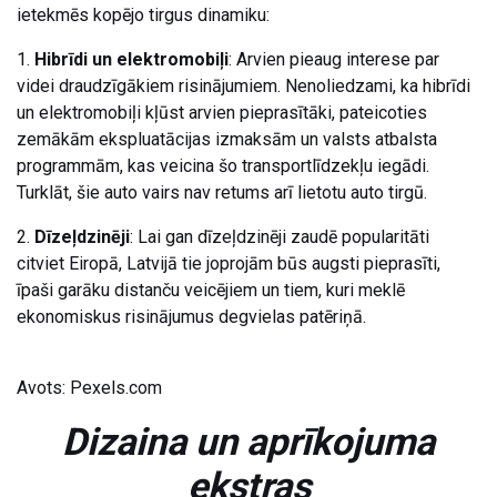
ietekmēs kopējo tirgus dinamiku:
1.
Hibrīdi un elektromobiļi
: Arvien pieaug interese par
videi draudzīgākiem risinājumiem. Nenoliedzami, ka hibrīdi
un elektromobiļi kļūst arvien pieprasītāki, pateicoties
zemākām ekspluatācijas izmaksām un valsts atbalsta
programmām, kas veicina šo transportlīdzekļu iegādi.
Turklāt, šie auto vairs nav retums arī lietotu auto tirgū.
2.
Dīzeļdzinēji
: Lai gan dīzeļdzinēji zaudē popularitāti
citviet Eiropā, Latvijā tie joprojām būs augsti pieprasīti,
īpaši garāku distanču veicējiem un tiem, kuri meklē
ekonomiskus risinājumus degvielas patēriņā.
Avots: Pexels.com
Dizaina un aprīkojuma
ekstras