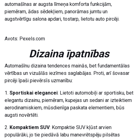
automašīnas ar augsta līmeņa komforta funkcijām,
piemēram, ādas sēdekļiem, panorāmas jumtu un
augstvērtīgu salona apdari, tostarp, lietotu auto pircēji.
Avots: Pexels.com
Dizaina īpatnības
Automašīnu dizaina tendences mainās, bet fundamentālas
vērtības un vizuālās iezīmes saglabājas. Proti, arī šovasar
pircēji īpaši pievērsīs uzmanību:
1.
Sportiskai elegancei
: Lietoti automobiļi ar sportisku, bet
elegantu dizainu, piemēram, kupejas un sedani ar izteiktiem
aerodinamiskiem, mūsdienīga paskata elementiem, būs
augsti novērtēti.
2.
Kompaktiem SUV
: Kompaktie SUV kļūst arvien
populārāki, jo tie piedāvā labu manevrētspēju pilsētas