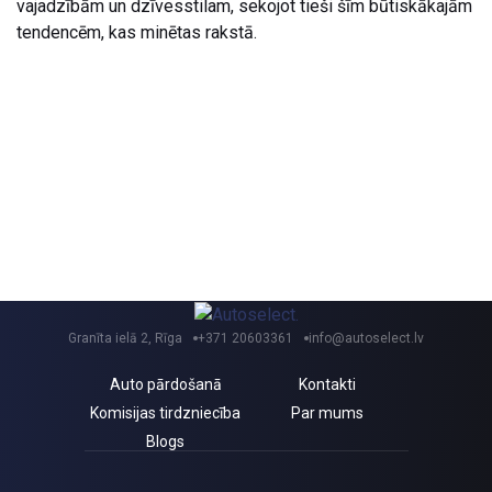
vajadzībām un dzīvesstilam, sekojot tieši šīm būtiskākajām
tendencēm, kas minētas rakstā.
Granīta ielā 2, Rīga
+371 20603361
info@autoselect.lv
Auto pārdošanā
Kontakti
Komisijas tirdzniecība
Par mums
Blogs