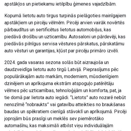
apstākļos un pietiekamu ietilpību ģimenes vajadzībām.
Kopumā lietotu auto tirgus turpinās pielāgoties mainīgajiem
apstākļiem un pircēju vēlmēm. Pircēji arvien vairāk novērtēs
pārbaudītus un sertificētus lietotus automobiļus, kas
piedāvā drošību un uzticamību. Autosaloni un pārdevēji, kas
piedāvās pilnīgus servisa vēstures pārskatus, pārskatāmu
auto vēsturi un garantijas, kļūst par pircēju primāro izvēli.
2024. gada vasaras sezona solās būt aizraujoša un
daudzveidīga lietotu auto tirgū Latvijā. Pieprasījums pēc
populārākajām auto markām, moderniem, mūsdienīgiem
dzinējiem un aprīkojuma ekstrām atspoguļo patērētāju
vēlmes pēc uzticamības, tehnoloģijām un komforta, pat, ja
tie domā par lietota auto iegādi. “Lietots” auto nozarē nebūt
nenozīmē “nobraukts” vai gatavību atteikties no braukšanas
baudas un spēkratiem cienīgā stāvoklī un aprīkojumā. Pircēji
joprojām būs prasīgi un meklēs sev piemērotāko
automašīnu, kas maksimāli atbilst viņu individuālajām