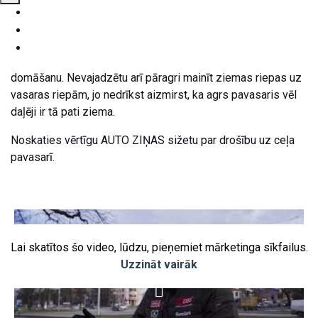
būtiski padomāt par satiksmes drošību.
Kā saka Drošas braukšanas skolas (
DBS
) direktors Jānis
Vanks, tad agrā pavasarī nevajadzētu steigties ar vasaras
domāšanu. Nevajadzētu arī pāragri mainīt ziemas riepas uz
vasaras riepām, jo nedrīkst aizmirst, ka agrs pavasaris vēl
daļēji ir tā pati ziema.
Noskaties vērtīgu AUTO ZIŅAS sižetu par drošību uz ceļa
pavasarī.
Lai skatītos šo video, lūdzu, pieņemiet mārketinga sīkfailus.
Uzzināt vairāk