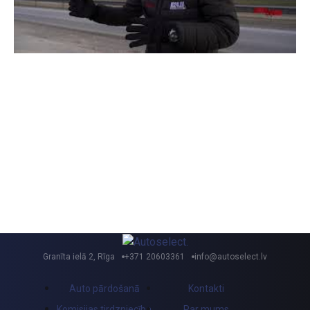
Granīta ielā 2, Rīga
+371 20603361
info@autoselect.lv
Auto pārdošanā
Kontakti
Komisijas tirdzniecība
Par mums