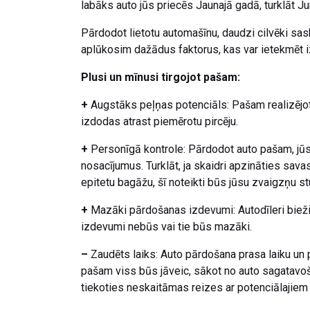
labāks auto jūs priecēs Jaunajā gadā, turklāt
Pārdodot lietotu automašīnu, daudzi cilvēki sask
aplūkosim dažādus faktorus, kas var ietekmēt i
Plusi un mīnusi tirgojot pašam:
+
Augstāks peļņas potenciāls: Pašam realizējot
izdodas atrast piemērotu pircēju.
+
Personīgā kontrole: Pārdodot auto pašam, jūs
nosacījumus. Turklāt, ja skaidri apzināties sa
epitetu bagāžu, šī noteikti būs jūsu zvaigzņu st
+
Mazāki pārdošanas izdevumi: Autodīleri bieži
izdevumi nebūs vai tie būs mazāki.
–
Zaudēts laiks: Auto pārdošana prasa laiku un 
pašam viss būs jāveic, sākot no auto sagatavoš
tiekoties neskaitāmas reizes ar potenciālajiem