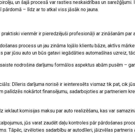
 pircēju, un šajā procesā var rasties neskaidrības un sarežģījumi.
īdī pārdomā – līdz ar to atkal viss jāsāk no jauna.
praktiski vienmēr ir pieredzējuši profesionāļi ar zināšanām par 
ārdošanas process un jau zināma lojālo klientu bāze, aktīvs mārke
nās par jūsu auto un būs gatavi iegādāties automašīnas uzreiz, tā
esaiste nodrošina darījumu formālos aspektus abām pusēm – gan 
āls: Dīleris darījuma norisē ir ieinteresēts vismaz tik pat, cik j
m palīdzēs nokārtot finansējumu, sadarbojoties ar partneriem kred
z ieklaut komisijas maksu par auto realizēšanu, kas var samazi
alpojumus, jūs varat zaudēt daļu kontroles pār pārdošanas proces
. Tāpēc, izvēloties sadarbību ar autodīleri, jāizvēlas partneris a