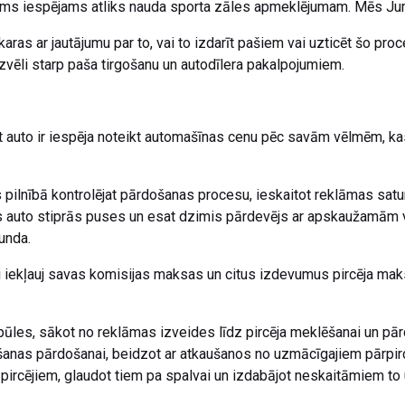
 Jums iespējams atliks nauda sporta zāles apmeklējumam. Mēs J
aras ar jautājumu par to, vai to izdarīt pašiem vai uzticēt šo pr
zvēli starp paša tirgošanu un autodīlera pakalpojumiem.
 auto ir iespēja noteikt automašīnas cenu pēc savām vēlmēm, kas
 pilnībā kontrolējat pārdošanas procesu, ieskaitot reklāmas sat
vas auto stiprās puses un esat dzimis pārdevējs ar apskaužamām
unda.
 iekļauj savas komisijas maksas un citus izdevumus pircēja maks
pūles, sākot no reklāmas izveides līdz pircēja meklēšanai un pār
anas pārdošanai, beidzot ar atkaušanos no uzmācīgajiem pārpirc
 pircējiem, glaudot tiem pa spalvai un izdabājot neskaitāmiem to