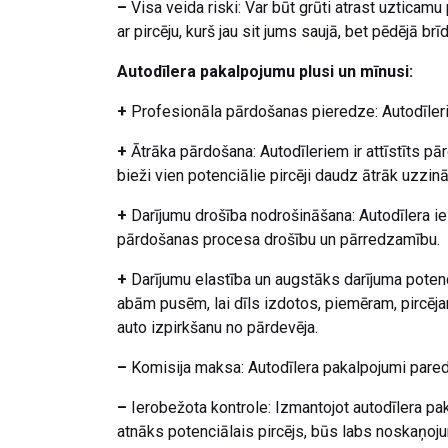
–
Visa veida riski: Var būt grūti atrast uzticamu
ar pircēju, kurš jau sit jums saujā, bet pēdējā br
Autodīlera pakalpojumu plusi un mīnusi:
+
Profesionāla pārdošanas pieredze: Autodīleri 
+
Ātrāka pārdošana: Autodīleriem ir attīstīts p
bieži vien potenciālie pircēji daudz ātrāk uzzi
+
Darījumu drošība nodrošināšana: Autodīlera i
pārdošanas procesa drošību un pārredzamību.
+
Darījumu elastība un augstāks darījuma potenci
abām pusēm, lai dīls izdotos, piemēram, pircēja
auto izpirkšanu no pārdevēja.
–
Komisija maksa: Autodīlera pakalpojumi pared
–
Ierobežota kontrole: Izmantojot autodīlera pak
atnāks potenciālais pircējs, būs labs noskaņojums