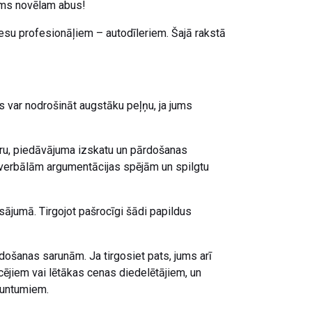
ums novēlam abus!
ocesu profesionāļiem – autodīleriem. Šajā rakstā
 var nodrošināt augstāku peļņu, ja jums
uru, piedāvājuma izskatu un pārdošanas
 verbālām argumentācijas spējām un spilgtu
ājumā. Tirgojot pašrocīgi šādi papildus
došanas sarunām. Ja tirgosiet pats, jums arī
ējiem vai lētākas cenas diedelētājiem, un
 untumiem.