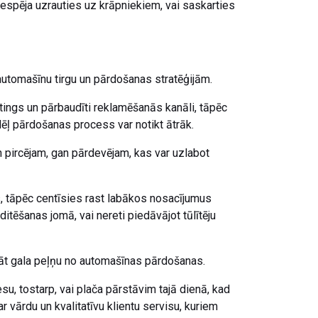
 Iespēja uzrauties uz krāpniekiem, vai saskarties
automašīnu tirgu un pārdošanas stratēģijām.
tings un pārbaudīti reklamēšanās kanāli, tāpēc
dēļ pārdošanas process var notikt ātrāk.
pircējam, gan pārdevējam, kas var uzlabot
ūs, tāpēc centīsies rast labākos nosacījumus
itēšanas jomā, vai nereti piedāvājot tūlītēju
nāt gala peļņu no automašīnas pārdošanas.
u, tostarp, vai plača pārstāvim tajā dienā, kad
r vārdu un kvalitatīvu klientu servisu, kuriem