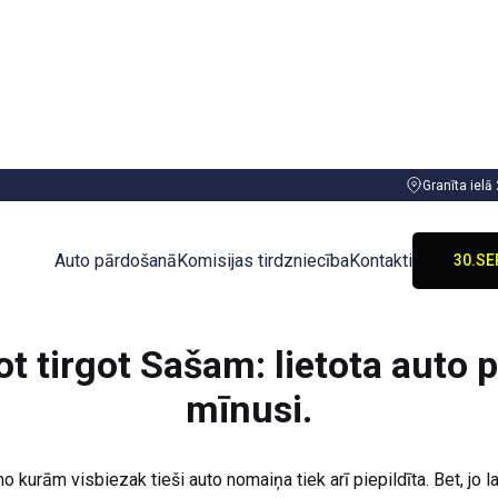
Granīta ielā
Auto pārdošanā
Komisijas tirdzniecība
Kontakti
30.SE
ot tirgot Sašam: lietota auto 
mīnusi.
no kurām visbiezak tieši auto nomaiņa tiek arī piepildīta. Bet, jo