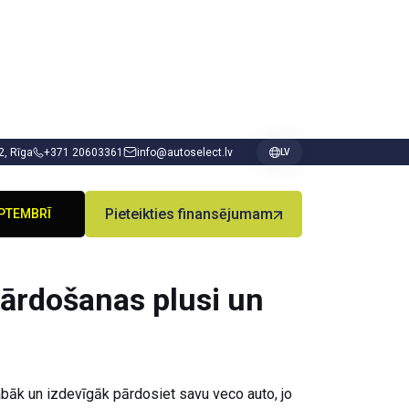
 2, Rīga
+371 20603361
info@autoselect.lv
LV
Pieteikties finansējumam
PTEMBRĪ
pārdošanas plusi un
 labāk un izdevīgāk pārdosiet savu veco auto, jo