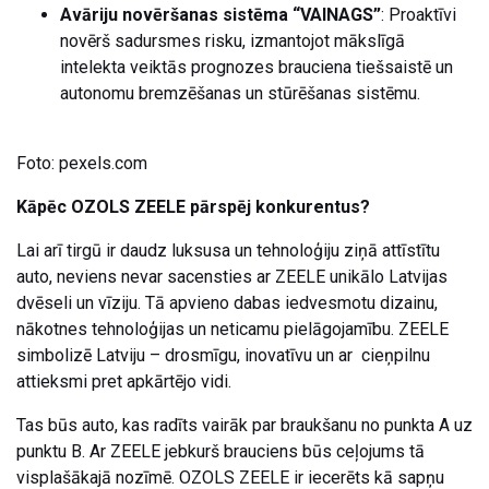
Avāriju novēršanas sistēma “VAINAGS”
: Proaktīvi
novērš sadursmes risku, izmantojot mākslīgā
intelekta veiktās prognozes brauciena tiešsaistē un
autonomu bremzēšanas un stūrēšanas sistēmu.
Foto: pexels.com
Kāpēc OZOLS ZEELE pārspēj konkurentus?
Lai arī tirgū ir daudz luksusa un tehnoloģiju ziņā attīstītu
auto, neviens nevar sacensties ar ZEELE unikālo Latvijas
dvēseli un vīziju. Tā apvieno dabas iedvesmotu dizainu,
nākotnes tehnoloģijas un neticamu pielāgojamību. ZEELE
simbolizē Latviju – drosmīgu, inovatīvu un ar cieņpilnu
attieksmi pret apkārtējo vidi.
Tas būs auto, kas radīts vairāk par braukšanu no punkta A uz
punktu B. Ar ZEELE jebkurš brauciens būs ceļojums tā
visplašākajā nozīmē. OZOLS ZEELE ir iecerēts kā sapņu