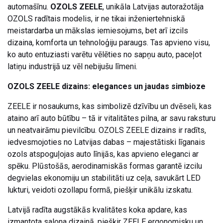
automašīnu.
OZOLS ZEELE
, unikāla Latvijas autoražotāja
OZOLS radītais modelis, ir ne tikai inženiertehniskā
meistardarba un mākslas iemiesojums, bet arī izcils
dizaina, komforta un tehnoloģiju paraugs. Tas apvieno visu,
ko auto entuziasti varētu vēlēties no sapņu auto, paceļot
latiņu industrijā uz vēl nebijušu līmeni.
OZOLS ZEELE dizains: elegances un jaudas simbioze
ZEELE ir nosaukums, kas simbolizē dzīvību un dvēseli, kas
ataino arī auto būtību – tā ir vitalitātes pilna, ar savu raksturu
un neatvairāmu pievilcību. OZOLS ZEELE dizains ir radīts,
iedvesmojoties no Latvijas dabas – majestātiski līganais
ozols atspoguļojas auto līnijās, kas apvieno eleganci ar
spēku. Plūstošās, aerodinamiskās formas garantē izcilu
degvielas ekonomiju un stabilitāti uz ceļa, savukārt LED
lukturi, veidoti ozollapu formā, piešķir unikālu izskatu.
Latvijā radīta augstākās kvalitātes koka apdare, kas
izmantota salona dizainā, piešķir ZEELE ergonomisku un