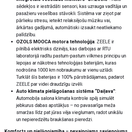
sēdekļos ir iestrādāti sensori, kas uzrauga vadītāja un
pasažieru veselības stāvokli. Sistēma var ziņot par
pārlieku stresu, ieteikt relaksējošu mūziku vai,
ārkārtas gadījumā, automātiski izsaukt neatliekamo
palīdzību.
OZOLS MOOCA motora tehnoloģija
: ZEELE ir
pilnībā elektrisks dzinējs, kas darbojas ar RTU
laboratorijā radītu pastum-pastum vilkmes principu un
lepojas ar nākotnes tehnoloģijas baterijām, kuras
nodrošina 1000 km nobraukumu ar vienu uzlādi.
Turklāt šīs baterijas ir 100% pārstrādājamas, padarot
ZEELE par videi draudzīgu izvēli.
Auto klimata pielāgošanas sistēma “Daiļava”
:
Automobiļa salona klimata kontrole spēj simulēt
jebkurus dabas apstākļus – no pavasarīga meža
smaržas līdz pat jūras vēja vieglumam, radot unikālu
un nepieredzētu braukšanas pieredzi.
Komforts un pielāgojamība – nevainojams savienojums