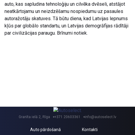
auto, kas sapludina tehnoloģiju un cilvēka dvēseli, atstājot
neatkārtojamu un neizdzēšamu nospiedumu uz pasaules
autoražotāju skatuves. Tā būtu diena, kad Latvijas lepnums
kļūs par globālo standartu, un Latvijas demogrāfijas rādītāji
par civilizācijas paraugu. Brīnumi notiek.
Granīta ielā 2, Rīga
+371 20603361
info@autoselect.lv
Auto pārdošanā
Kontakti