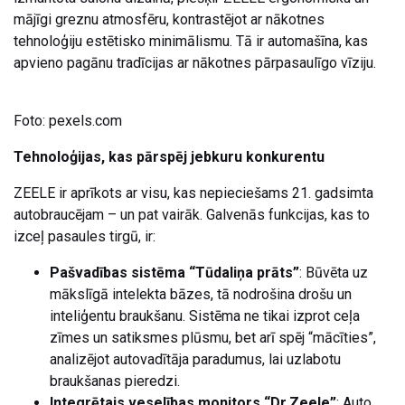
mājīgi greznu atmosfēru, kontrastējot ar nākotnes
tehnoloģiju estētisko minimālismu. Tā ir automašīna, kas
apvieno pagānu tradīcijas ar nākotnes pārpasaulīgo vīziju.
Foto: pexels.com
Tehnoloģijas, kas pārspēj jebkuru konkurentu
ZEELE ir aprīkots ar visu, kas nepieciešams 21. gadsimta
autobraucējam – un pat vairāk. Galvenās funkcijas, kas to
izceļ pasaules tirgū, ir:
Pašvadības sistēma “Tūdaliņa prāts”
: Būvēta uz
mākslīgā intelekta bāzes, tā nodrošina drošu un
inteliģentu braukšanu. Sistēma ne tikai izprot ceļa
zīmes un satiksmes plūsmu, bet arī spēj “mācīties”,
analizējot autovadītāja paradumus, lai uzlabotu
braukšanas pieredzi.
Integrētais veselības monitors “Dr.Zeele”
: Auto