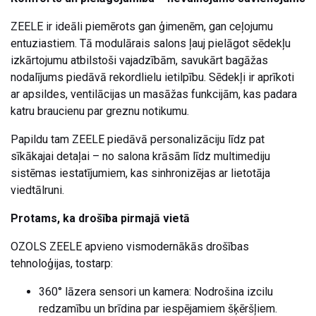
ZEELE ir ideāli piemērots gan ģimenēm, gan ceļojumu
entuziastiem. Tā modulārais salons ļauj pielāgot sēdekļu
izkārtojumu atbilstoši vajadzībām, savukārt bagāžas
nodalījums piedāvā rekordlielu ietilpību. Sēdekļi ir aprīkoti
ar apsildes, ventilācijas un masāžas funkcijām, kas padara
katru braucienu par greznu notikumu.
Papildu tam ZEELE piedāvā personalizāciju līdz pat
sīkākajai detaļai – no salona krāsām līdz multimediju
sistēmas iestatījumiem, kas sinhronizējas ar lietotāja
viedtālruni.
Protams, ka drošība pirmajā vietā
OZOLS ZEELE apvieno vismodernākās drošības
tehnoloģijas, tostarp:
360° lāzera sensori un kamera: Nodrošina izcilu
redzamību un brīdina par iespējamiem šķēršļiem.