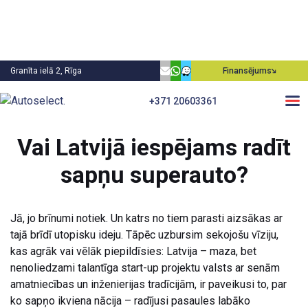
Granīta ielā 2, Rīga
Finansējums
+371 20603361
Atpakaļ
Vai Latvijā iespējams radīt
sapņu superauto?
Jā, jo brīnumi notiek. Un katrs no tiem parasti aizsākas ar
tajā brīdī utopisku ideju. Tāpēc uzbursim sekojošu vīziju,
kas agrāk vai vēlāk piepildīsies: Latvija – maza, bet
nenoliedzami talantīga start-up projektu valsts ar senām
amatniecības un inženierijas tradīcijām, ir paveikusi to, par
ko sapņo ikviena nācija – radījusi pasaules labāko