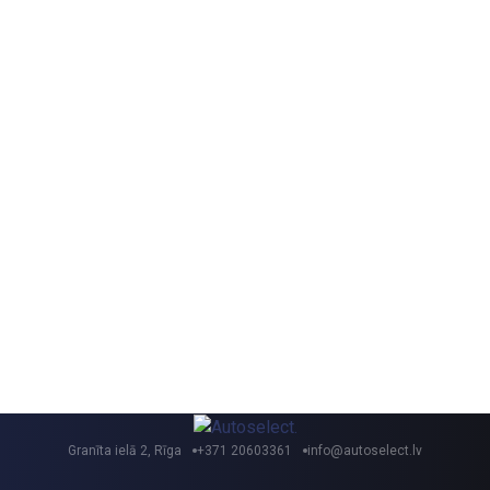
Granīta ielā 2, Rīga
+371 20603361
info@autoselect.lv