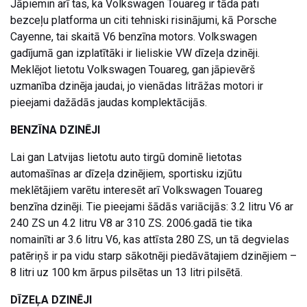
Jāpiemin arī tas, ka Volkswagen Touareg ir tāda pati
bezceļu platforma un citi tehniski risinājumi, kā Porsche
Cayenne, tai skaitā V6 benzīna motors. Volkswagen
gadījumā gan izplatītāki ir lieliskie VW dīzeļa dzinēji.
Meklējot lietotu Volkswagen Touareg, gan jāpievērš
uzmanība dzinēja jaudai, jo vienādas litrāžas motori ir
pieejami dažādās jaudas komplektācijās.
BENZĪNA DZINĒJI
Lai gan Latvijas lietotu auto tirgū dominē lietotas
automašīnas ar dīzeļa dzinējiem, sportisku izjūtu
meklētājiem varētu interesēt arī Volkswagen Touareg
benzīna dzinēji. Tie pieejami šādās variācijās: 3.2 litru V6 ar
240 ZS un 4.2 litru V8 ar 310 ZS. 2006.gadā tie tika
nomainīti ar 3.6 litru V6, kas attīsta 280 ZS, un tā degvielas
patēriņš ir pa vidu starp sākotnēji piedāvātajiem dzinējiem –
8 litri uz 100 km ārpus pilsētas un 13 litri pilsētā.
DĪZEĻA DZINĒJI