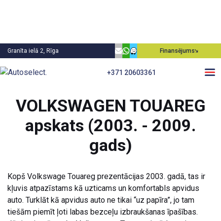
Granīta ielā 2, Rīga
Finansējums
+371 20603361
Atpakaļ
VOLKSWAGEN TOUAREG
apskats (2003. - 2009.
gads)
Kopš Volkswage Touareg prezentācijas 2003. gadā, tas ir
kļuvis atpazīstams kā uzticams un komfortabls apvidus
auto. Turklāt kā apvidus auto ne tikai “uz papīra”, jo tam
tiešām piemīt ļoti labas bezceļu izbraukšanas īpašības.