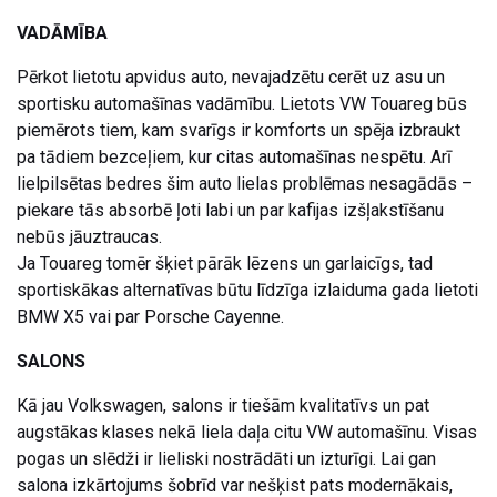
VADĀMĪBA
Pērkot lietotu apvidus auto, nevajadzētu cerēt uz asu un
sportisku automašīnas vadāmību. Lietots VW Touareg būs
piemērots tiem, kam svarīgs ir komforts un spēja izbraukt
pa tādiem bezceļiem, kur citas automašīnas nespētu. Arī
lielpilsētas bedres šim auto lielas problēmas nesagādās –
piekare tās absorbē ļoti labi un par kafijas izšļakstīšanu
nebūs jāuztraucas.
Ja Touareg tomēr šķiet pārāk lēzens un garlaicīgs, tad
sportiskākas alternatīvas būtu līdzīga izlaiduma gada lietoti
BMW X5 vai par Porsche Cayenne.
SALONS
Kā jau Volkswagen, salons ir tiešām kvalitatīvs un pat
augstākas klases nekā liela daļa citu VW automašīnu. Visas
pogas un slēdži ir lieliski nostrādāti un izturīgi. Lai gan
salona izkārtojums šobrīd var nešķist pats modernākais,