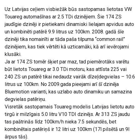
Uz Latvijas ceļiem visbiežāk būs sastopamas lietotas VW
Touareg automašīnas ar 2.5 TDi dzinējiem. Šie 174 ZS
jaudīgie dzinēji ir pietiekami dinamiski lielajam apvidus auto
un kombinēti patērē 9.9 litrus uz 100km. 2008. gadā šīe
dzinēji tika nomainīti ar tāda paša tilpuma “common rail”
dzinējiem, kas tiek vērtēti kā uzticamāki, kā arī ievērojami
klusāki.
Ja ar 174 ZS tomēr šķiet par maz, tad piemērotāks varētu
būt lietots Touareg ar 3.0 TDi motoru, kas attīsta 225 vai
240 ZS un patērē tikai nedaudz vairāk dīzeļdegvielas – 10.6
litrus uz 100km. No 2009.gada pieejami arī šī dzinēja
Bluemotion varianti, kas uzlabo auto dinamiku un samazina
degvielas patēriņu.
Visretāk sastopamais Touareg modelis Latvijas lietotu auto
tirgū ir milzīgais 5.0 litru V10 TDI dzinējs. Ar 313 ZS jaudu
tas paātrinās līdz 100km/h nieka 7.5 sekundēs, bet
kombinētais patēriņš ir 12 litri uz 100km (17l pilsētā un 9l
ārpus tās).