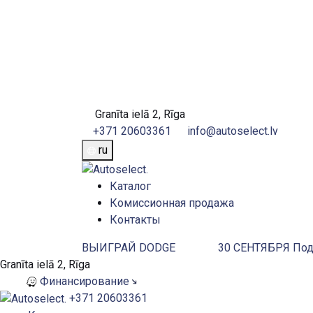
Granīta ielā 2, Rīga
+371 20603361
info@autoselect.lv
ru
Каталог
Комиссионная продажа
Контакты
ВЫИГРАЙ DODGE
30 СЕНТЯБРЯ
Под
Granīta ielā 2, Rīga
Финансирование
+371 20603361