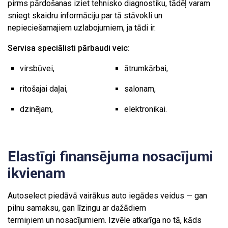
pirms pārdošanas iziet tehnisko diagnostiku, tādēļ varam
sniegt skaidru informāciju par tā stāvokli un
nepieciešamajiem uzlabojumiem, ja tādi ir.
Servisa speciālisti pārbaudi veic:
virsbūvei,
ātrumkārbai,
ritošajai daļai,
salonam,
dzinējam,
elektronikai.
Elastīgi finansējuma nosacījumi
ikvienam
Autoselect piedāvā vairākus auto iegādes veidus — gan
pilnu samaksu, gan līzingu ar dažādiem
termiņiem un nosacījumiem. Izvēle atkarīga no tā, kāds