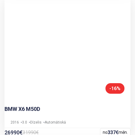
-16%
BMW X6 M50D
2016
3.0
Dīzelis
Automātiskā
26990€
31990€
337€
no
mēn.