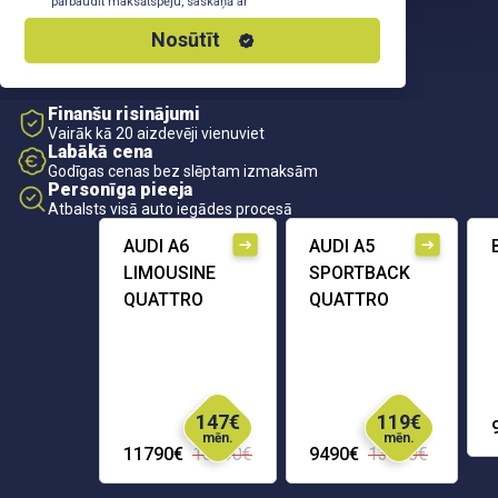
pārbaudīt maksātspēju, saskaņā ar
Privātuma Politiku
Nosūtīt
Finanšu risinājumi
Vairāk kā 20 aizdevēji vienuviet
Labākā cena
Godīgas cenas bez slēptam izmaksām
Personīga pieeja
Atbalsts visā auto iegādes procesā
AUDI A6
AUDI A5
LIMOUSINE
SPORTBACK
QUATTRO
QUATTRO
147€
119€
mēn.
mēn.
11790€
16290€
9490€
13690€