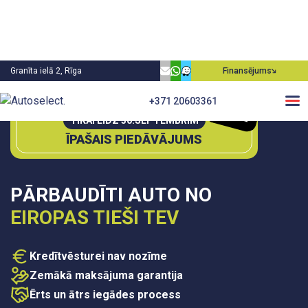
Granīta ielā 2, Rīga
Finansējums
0€
+371 20603361
P
irm
ā
m
ie
aksa
TIKAI LĪDZ 30.SEPTEMBRIM
ĪPAŠAIS PIEDĀVĀJUMS
PĀRBAUDĪTI AUTO NO
EIROPAS TIEŠI TEV
Kredītvēsturei nav nozīme
Zemākā maksājuma garantija
Ērts un ātrs iegādes process