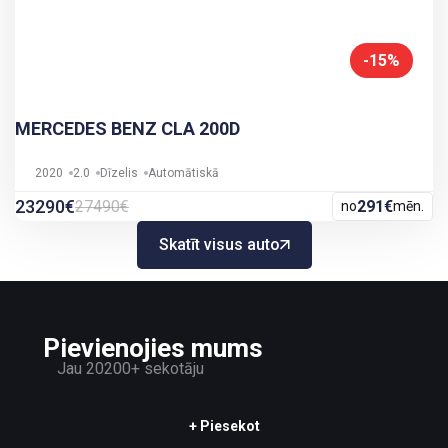
-15%
MERCEDES BENZ CLA 200D
2020
2.0
Dīzelis
Automātiskā
23290€
27490€
291€
no
mēn.
Skatīt visus auto
Pievienojies mums
Jau 20200+ sekotāju
+ Piesekot