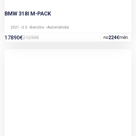
BMW 318I M-PACK
2021
2.0
Benzīns
Automātiskā
17890€
21290€
224€
no
mēn.