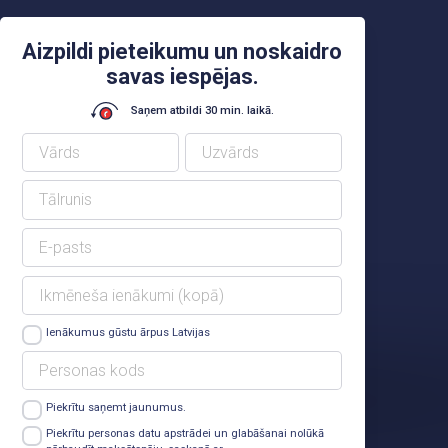
Aizpildi pieteikumu un noskaidro
savas iespējas.
Saņem atbildi 30 min. laikā.
Ienākumus gūstu ārpus Latvijas
Piekrītu saņemt jaunumus.
Lasīt vairāk
Piekrītu personas datu apstrādei un glabāšanai nolūkā