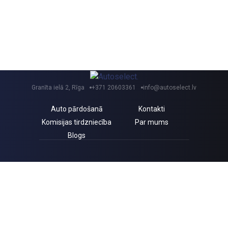
Granīta ielā 2, Rīga
+371 20603361
info@autoselect.lv
Auto pārdošanā
Kontakti
Komisijas tirdzniecība
Par mums
Blogs
Saņem izdevīgus jaunumus un atlaides!
Piekrītu Autoselect.lv
Privātuma politikai