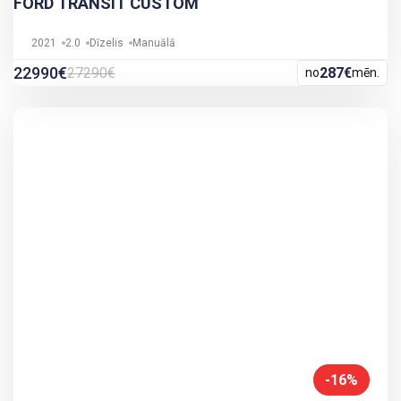
FORD TRANSIT CUSTOM
2021
2.0
Dīzelis
Manuālā
22990€
27290€
287€
no
mēn.
-16%