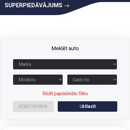
SUPERPIEDĀVĀJUMS
Meklēt auto
Rādīt paplašinātu filtru
Atlasīt
DZĒST FILTRUS