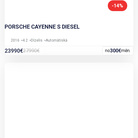
-14%
PORSCHE CAYENNE S DIESEL
2016
4.2
Dīzelis
Automātiskā
23990€
27990€
300€
no
mēn.