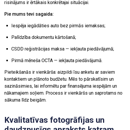
risinājums ir ērtākais konkrētajai situācijai.
Pie mums tevi sagaida:
Iespēja iegādāties auto bez pirmās iemaksas;
Palīdzība dokumentu kārtošanā;
CSDD reģistrācijas maksa — iekļauta piedāvājumā;
Pirmā mēneša OCTA — iekļauta piedāvājumā.
Pieteikšanās ir vienkārša: aizpildi īsu anketu ar saviem
kontaktiem un plānoto budžetu. Mēs to pārskatīsim un
sazināsimies, lai informētu par finansējuma iespējām un
nākamajiem soļiem. Process ir vienkāršs un saprotams no
sākuma līdz beigām.
Kvalitatīvas fotogrāfijas un
daudzpusīgs apraksts katram