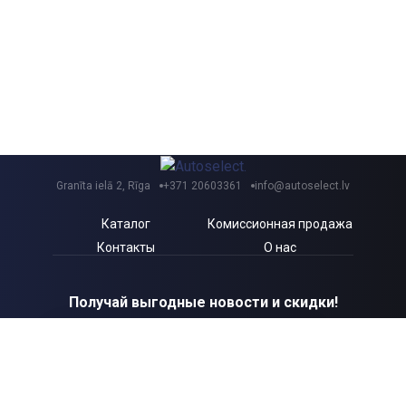
Granīta ielā 2, Rīga
+371 20603361
info@autoselect.lv
Каталог
Комиссионная продажа
Контакты
О нас
Получай выгодные новости и скидки!
Я согласен с Autoselect.lv
Политикой