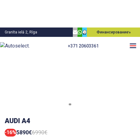
Granīta ielā 2, Rīga
Финансирование
+371 20603361
AUDI A4
5890€
6990€
-16%