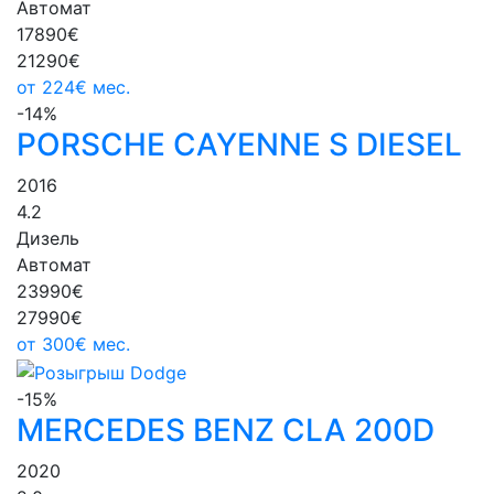
Автомат
17890€
21290€
от
224€
мес.
-14%
PORSCHE CAYENNE S DIESEL
2016
4.2
Дизель
Автомат
23990€
27990€
от
300€
мес.
-15%
MERCEDES BENZ CLA 200D
2020