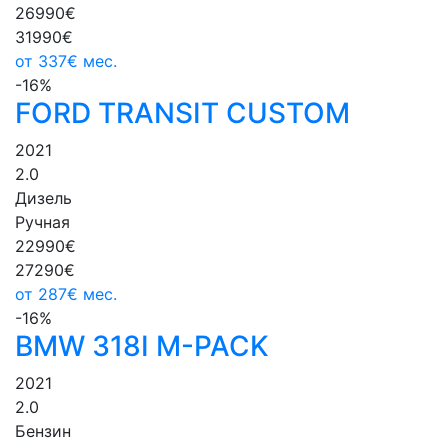
26990€
31990€
от
337€
мес.
-16%
FORD TRANSIT CUSTOM
2021
2.0
Дизель
Ручная
22990€
27290€
от
287€
мес.
-16%
BMW 318I M-PACK
2021
2.0
Бензин