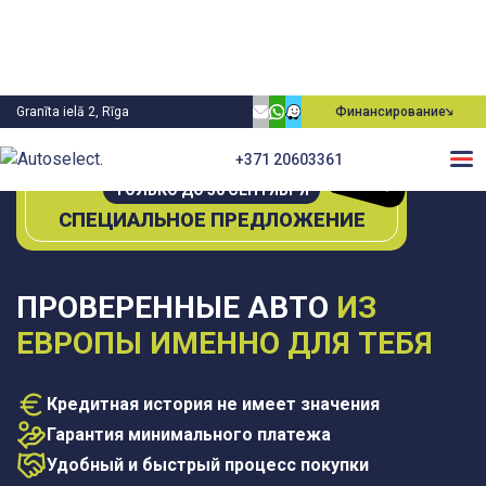
Granīta ielā 2, Rīga
Финансирование
0€
+371 20603361
П
е
рвы
й плате
ж
ТОЛЬКО ДО 30 СЕНТЯБРЯ
СПЕЦИАЛЬНОЕ ПРЕДЛОЖЕНИЕ
ПРОВЕРЕННЫЕ АВТО
ИЗ
ЕВРОПЫ ИМЕННО ДЛЯ ТЕБЯ
Кредитная история не имеет значения
Гарантия минимального платежа
Удобный и быстрый процесс покупки