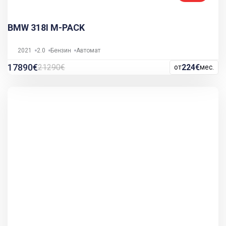
BMW 318I M-PACK
2021
2.0
Бензин
Автомат
17890€
21290€
224€
от
мес.