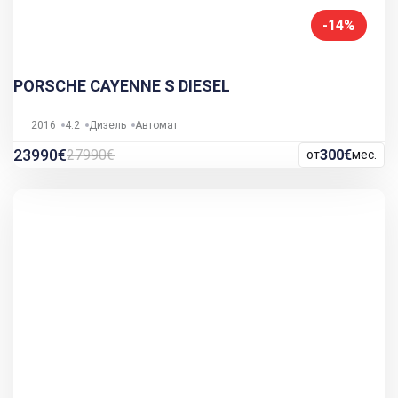
-14%
PORSCHE CAYENNE S DIESEL
2016
4.2
Дизель
Автомат
23990€
27990€
300€
от
мес.