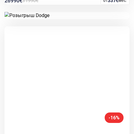
26990€
31990€
337€
от
мес.
-16%