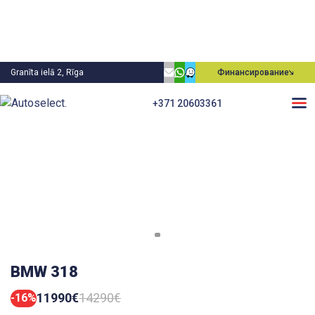
Granīta ielā 2, Rīga
Финансирование
+371 20603361
BMW 318
11990€
14290€
-16%