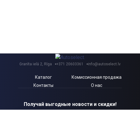
Granīta ielā 2, Rīga
+371 20603361
info@autoselect.lv
Каталог
Комиссионная продажа
Контакты
О нас
Получай выгодные новости и скидки!
Я согласен с Autoselect.lv
Политикой