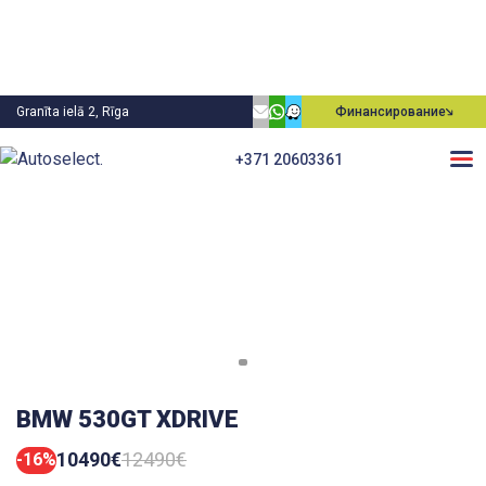
Granīta ielā 2, Rīga
Финансирование
+371 20603361
BMW 530GT XDRIVE
10490€
12490€
-16%