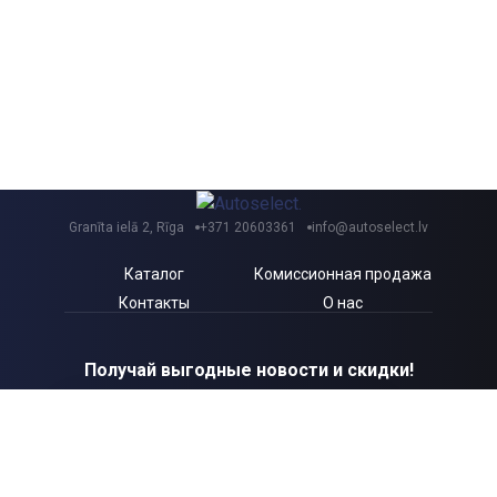
Granīta ielā 2, Rīga
+371 20603361
info@autoselect.lv
Каталог
Комиссионная продажа
Контакты
О нас
Получай выгодные новости и скидки!
Я согласен с Autoselect.lv
Политикой