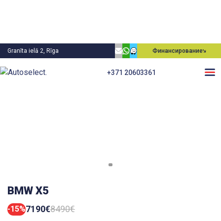
Granīta ielā 2, Rīga
Финансирование
+371 20603361
BMW X5
7190€
8490€
-15%