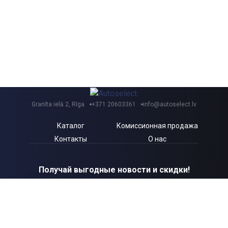
Granīta ielā 2, Rīga
+371 20603361
info@autoselect.lv
Каталог
Комиссионная продажа
Контакты
О нас
Получай выгодные новости и скидки!
Я согласен с Autoselect.lv
Политикой