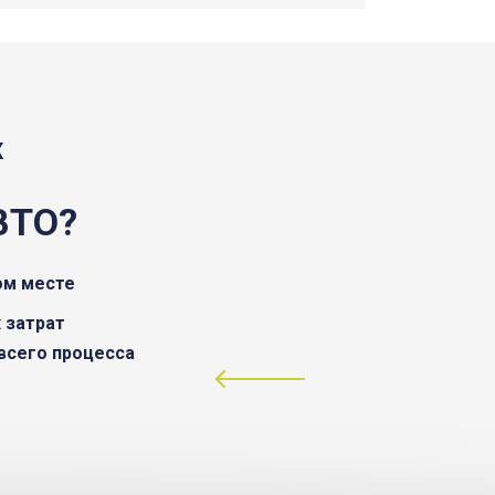
Ж
ВТО?
ом месте
 затрат
всего процесса