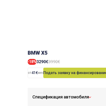
BMW X5
3290€
3990€
-18%
41€
Подать заявку на финансировани
от
мес.
Спецификация автомобиля