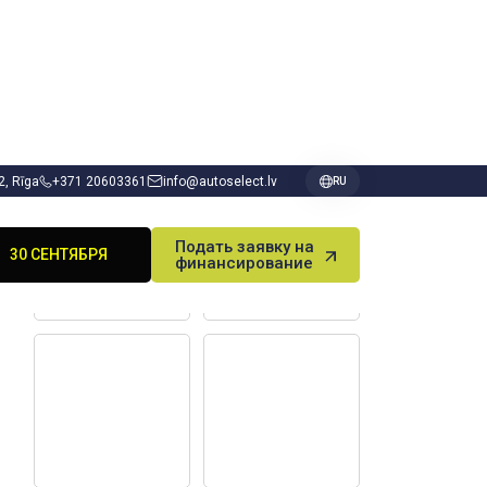
 2, Rīga
+371 20603361
info@autoselect.lv
RU
ВЫИГРАЙ DODGE
Подать заявку на
30 СЕНТЯБРЯ
финансирование