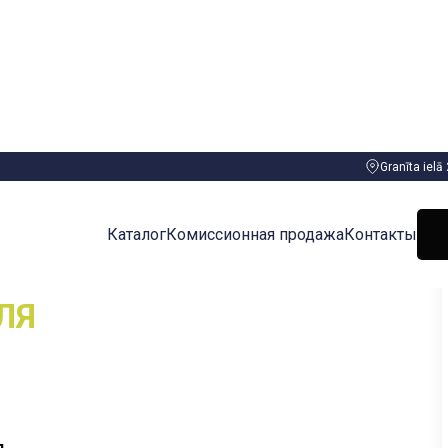
Granīta ielā
Каталог
Комиссионная продажа
Контакты
О
ИЗ
ЛЯ
я