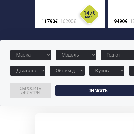
147€
мес.
11790€
16290€
9490€
1
СБРОСИТЬ
Искать
ФИЛЬТРЫ