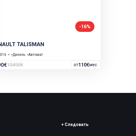
-16%
NAULT TALISMAN
016
Дизель
Автомат
90€
10490€
110€
от
мес.
+ Следовать