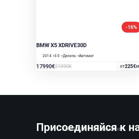
-16%
BMW X5 XDRIVE30D
2014
3.0
Дизель
Автомат
17990€
21390€
225€
от
м
Присоединяйся к н
Уже 20200+ подписчиков