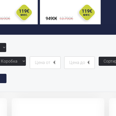
119€
119€
мес.
мес.
3690€
9490€
13790€