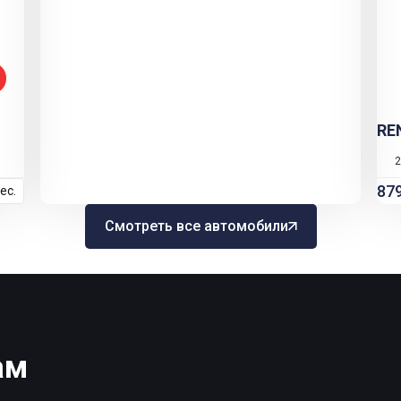
RE
2
87
ес.
Смотреть все автомобили
ам