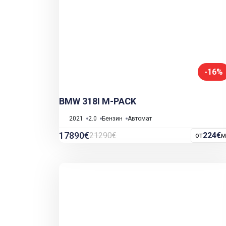
-16%
BMW 318I M-PACK
2021
2.0
Бензин
Автомат
17890€
21290€
224€
от
м