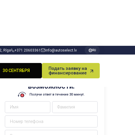
 2, Rīga
+371 20603361
info@autoselect.lv
RU
Подать заявку на
ВЫИГРАЙ DODGE
финансирование
Заполни заявку и узнай свои
возможности.
Получи ответ в течение 30 минут.