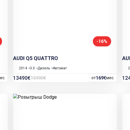
-16%
AUDI Q5 QUATTRO
AU
2014
3.0
Дизель
Автомат
2
13490€
12
15990€
169€
ес.
от
мес.