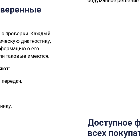
обдуманное решение.
оверенные
я с проверки. Каждый
ическую диагностику,
нформацию о его
ли таковые имеются.
яют:
 передач,
нику.
Доступное 
всех покупа