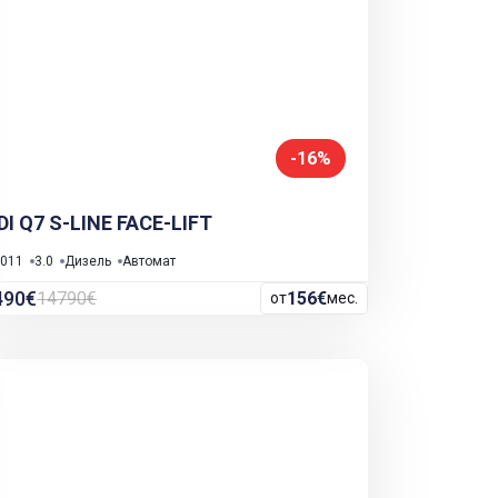
-16%
DI Q7 S-LINE FACE-LIFT
011
3.0
Дизель
Автомат
490€
14790€
156€
от
мес.