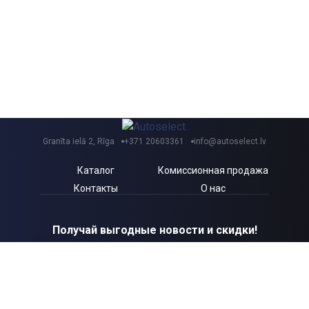
Granīta ielā 2, Rīga
+371 20603361
info@autoselect.lv
Каталог
Комиссионная продажа
Контакты
О нас
Получай выгодные новости и скидки!
Я согласен с Autoselect.lv
Политикой