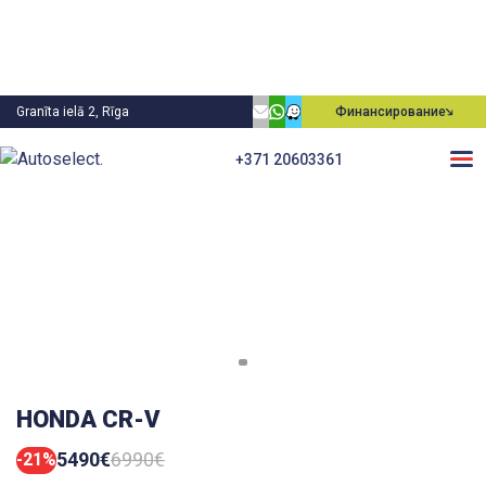
Granīta ielā 2, Rīga
Финансирование
+371 20603361
HONDA CR-V
5490€
6990€
-21%