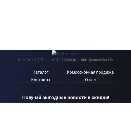
Granīta ielā 2, Rīga
+371 20603361
info@autoselect.lv
Каталог
Комиссионная продажа
Контакты
О нас
Получай выгодные новости и скидки!
Я согласен с Autoselect.lv
Политикой