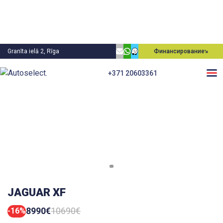
Granīta ielā 2, Rīga
Финансирование
+371 20603361
JAGUAR XF
8990€
10690€
-16%