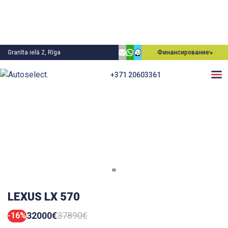
Granīta ielā 2, Rīga
Финансирование
+371 20603361
LEXUS LX 570
32000€
37890€
-16%