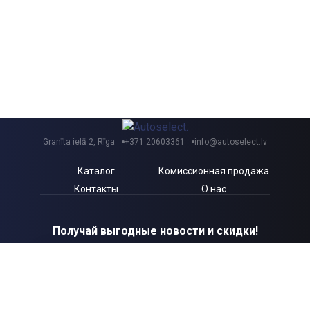
Granīta ielā 2, Rīga
+371 20603361
info@autoselect.lv
Каталог
Комиссионная продажа
Контакты
О нас
Получай выгодные новости и скидки!
Я согласен с Autoselect.lv
Политикой