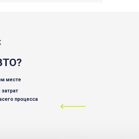
Ж
ВТО?
ом месте
 затрат
всего процесса