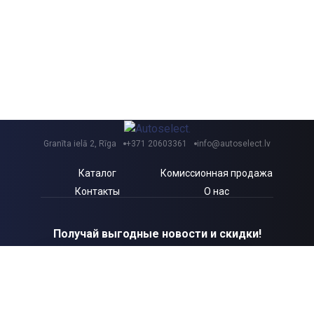
Granīta ielā 2, Rīga
+371 20603361
info@autoselect.lv
Каталог
Комиссионная продажа
Контакты
О нас
Получай выгодные новости и скидки!
Я согласен с Autoselect.lv
Политикой