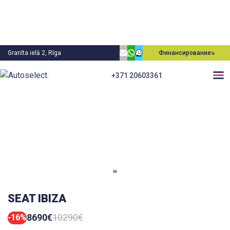
Granīta ielā 2, Rīga
Финансирование
+371 20603361
SEAT IBIZA
8690€
10290€
-16%