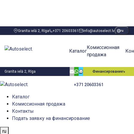
Granīta ielā 2, Rīga
+371 20603361
info@autoselect.lv
ru
Комиссионная
Каталог
Кон
продажа
Granīta ielā 2, Rīga
Финансирование
+371 20603361
Каталог
Комиссионная продажа
Контакты
Подать заявку на финансирование
ru