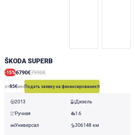
ŠKODA SUPERB
6790€
7990€
-15%
85€
от
мес.
Подать заявку на финансирование
2013
Дизель
Ручная
1.6
Универсал
306148 км