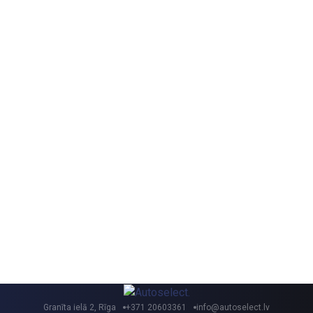
Granīta ielā 2, Rīga
+371 20603361
info@autoselect.lv