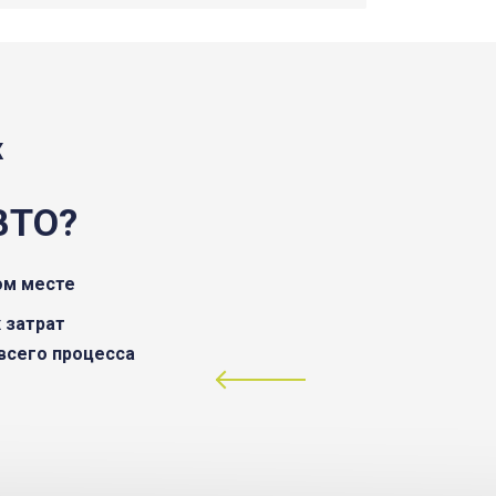
Ж
ВТО?
ом месте
 затрат
всего процесса