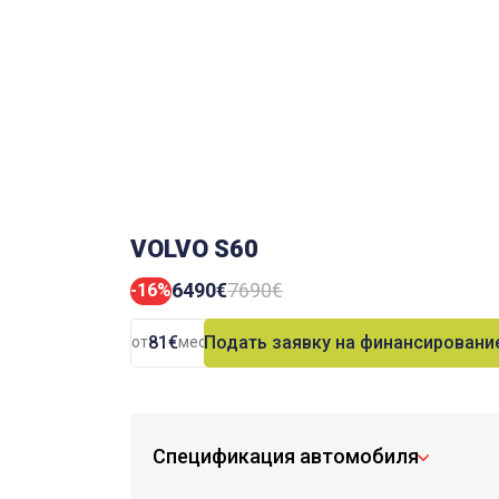
VOLVO S60
6490€
7690€
-16%
81€
Подать заявку на финансировани
от
мес.
Спецификация автомобиля