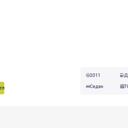
2011
Д
Седан
Т
е