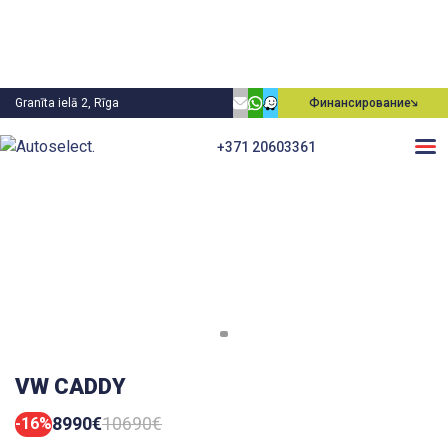
Granīta ielā 2, Rīga
Финансирование
+371 20603361
VW CADDY
8990€
10690€
-16%