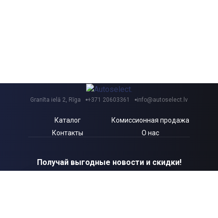
Granīta ielā 2, Rīga
+371 20603361
info@autoselect.lv
Каталог
Комиссионная продажа
Контакты
О нас
Получай выгодные новости и скидки!
Я согласен с Autoselect.lv
Политикой