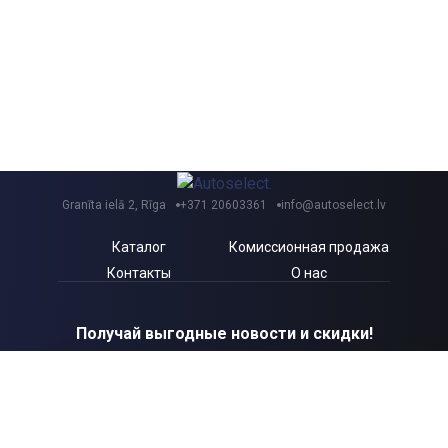
Granīta ielā 2, Rīga
+371 20603361
info@autoselect.lv
Каталог
Комиссионная продажа
Контакты
О нас
Получай выгодные новости и скидки!
Я согласен с Autoselect.lv
Политикой