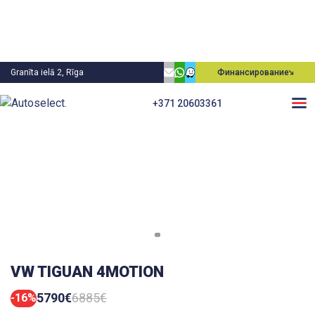
Granīta ielā 2, Rīga
Финансирование
+371 20603361
VW TIGUAN 4MOTION
5790€
6885€
-16%