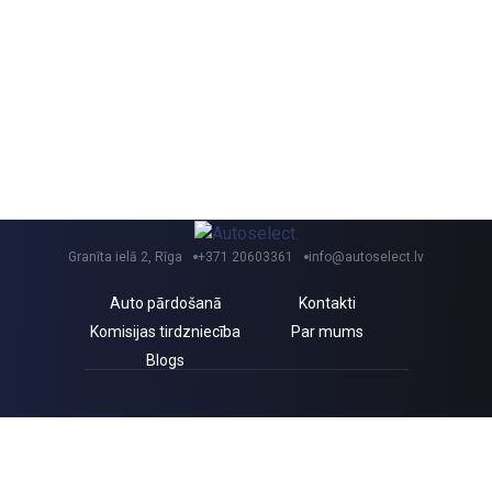
Granīta ielā 2, Rīga
+371 20603361
info@autoselect.lv
Auto pārdošanā
Kontakti
Komisijas tirdzniecība
Par mums
Blogs
Saņem izdevīgus jaunumus un atlaides!