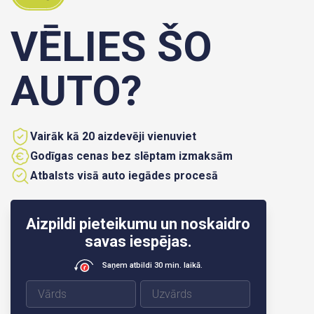
VĒLIES ŠO
AUTO?
Vairāk kā 20 aizdevēji vienuviet
Godīgas cenas bez slēptam izmaksām
Atbalsts visā auto iegādes procesā
Aizpildi pieteikumu un noskaidro
savas iespējas.
Saņem atbildi 30 min. laikā.