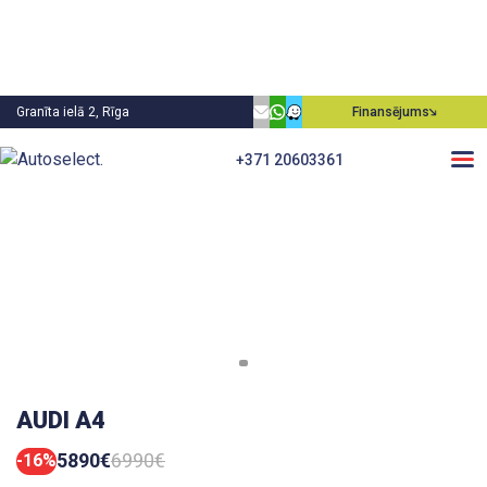
Granīta ielā 2, Rīga
Finansējums
+371 20603361
AUDI A4
5890€
6990€
-16%