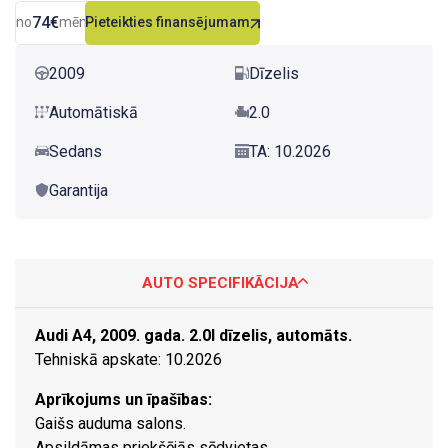
74€
no
mēn.
Pieteikties finansējumam
2009
Dīzelis
Automātiskā
2.0
Sedans
TA: 10.2026
Garantija
AUTO SPECIFIKĀCIJA
Audi A4, 2009. gada. 2.0l dīzelis, automāts.
Tehniskā apskate: 10.2026
Aprīkojums un īpašības:
Gaišs auduma salons.
Apsildāmas priekšējās sēdvietas.