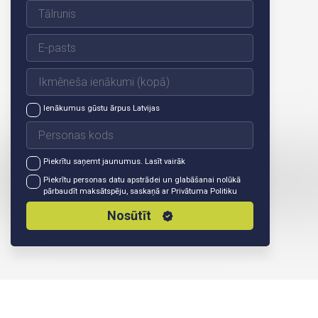
Ienākumus gūstu ārpus Latvijas
Piekrītu saņemt jaunumus.
Lasīt vairāk
Piekrītu personas datu apstrādei un glabāšanai nolūkā
pārbaudīt maksātspēju, saskaņā ar
Privātuma Politiku
Nosūtīt