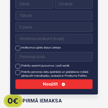
Ienākumus gūstu ārpus Latvijas
Piekrītu saņemt jaunumus.
Lasīt vairāk
Piekrītu personas datu apstrādei un glabāšanai nolūkā
pārbaudīt maksātspēju, saskaņā ar
Privātuma Politiku
Nosūtīt
PIRMĀ IEMAKSA