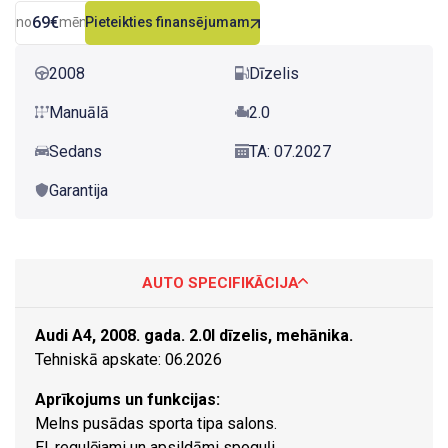
69€
no
mēn.
Pieteikties finansējumam
2008
Dīzelis
Manuālā
2.0
Sedans
TA: 07.2027
Garantija
AUTO SPECIFIKĀCIJA
Audi A4, 2008. gada. 2.0l dīzelis, mehānika.
Tehniskā apskate: 06.2026
Aprīkojums un funkcijas:
Melns pusādas sporta tipa salons.
El. regulējami un apsildāmi spoguļi.