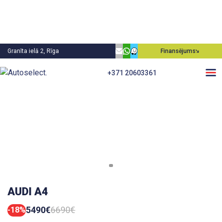
Granīta ielā 2, Rīga
Finansējums
+371 20603361
AUDI A4
5490€
6690€
-18%