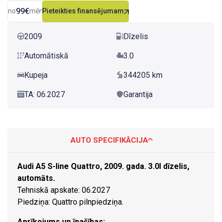
99€
no
mēn.
Pieteikties finansējumam
2009
Dīzelis
Automātiskā
3.0
Kupeja
344205 km
TA: 06.2027
Garantija
AUTO SPECIFIKĀCIJA
Audi A5 S-line Quattro, 2009. gada. 3.0l dīzelis,
automāts.
Tehniskā apskate: 06.2027
Piedziņa: Quattro pilnpiedziņa.
Aprīkojums un īpašības: