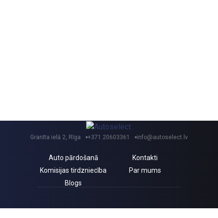
Granīta ielā 2, Rīga
+371 20603361
info@autoselect.lv
Auto pārdošanā
Kontakti
Komisijas tirdzniecība
Par mums
Blogs
Saņem izdevīgus jaunumus un atlaides!