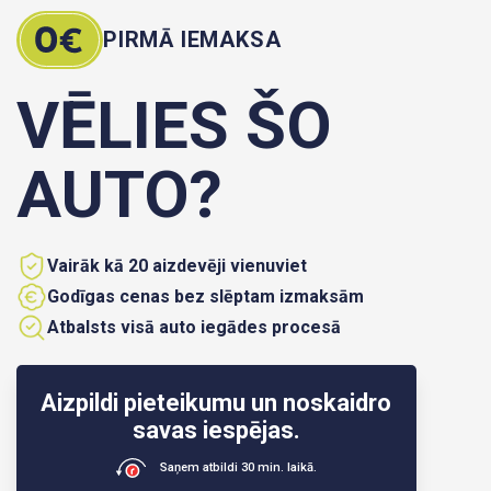
PIRMĀ IEMAKSA
VĒLIES ŠO
AUTO?
Vairāk kā 20 aizdevēji vienuviet
Godīgas cenas bez slēptam izmaksām
Atbalsts visā auto iegādes procesā
Aizpildi pieteikumu un noskaidro
savas iespējas.
Saņem atbildi 30 min. laikā.