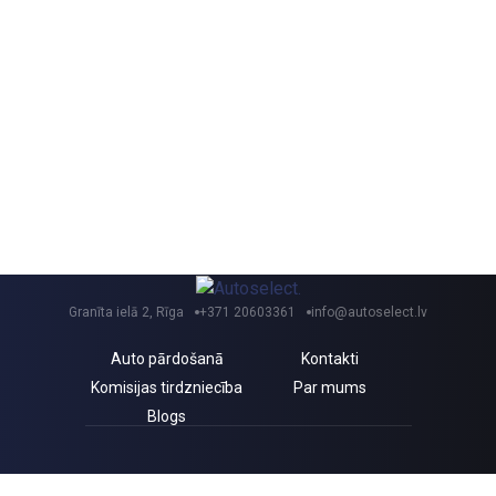
Granīta ielā 2, Rīga
+371 20603361
info@autoselect.lv
Auto pārdošanā
Kontakti
Komisijas tirdzniecība
Par mums
Blogs
Saņem izdevīgus jaunumus un atlaides!