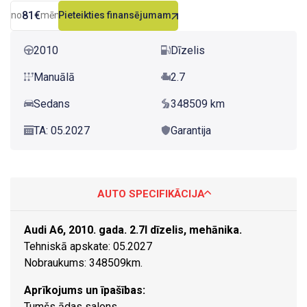
81€
no
mēn.
Pieteikties finansējumam
2010
Dīzelis
Manuālā
2.7
Sedans
348509 km
TA: 05.2027
Garantija
AUTO SPECIFIKĀCIJA
Audi A6, 2010. gada. 2.7l dīzelis, mehānika.
Tehniskā apskate: 05.2027
Nobraukums: 348509km.
Aprīkojums un īpašības:
Tumšs ādas salons.