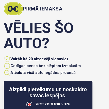
PIRMĀ IEMAKSA
VĒLIES ŠO
AUTO?
Vairāk kā 20 aizdevēji vienuviet
Godīgas cenas bez slēptam izmaksām
Atbalsts visā auto iegādes procesā
Aizpildi pieteikumu un noskaidro
savas iespējas.
Saņem atbildi 30 min. laikā.