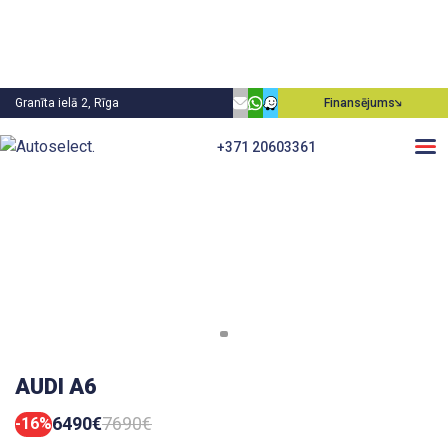
Granīta ielā 2, Rīga
Finansējums
+371 20603361
AUDI A6
6490€
7690€
-16%