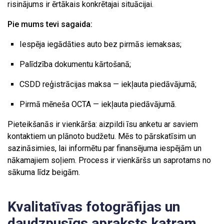
risinājums ir ērtākais konkrētajai situācijai.
Pie mums tevi sagaida:
Iespēja iegādāties auto bez pirmās iemaksas;
Palīdzība dokumentu kārtošanā;
CSDD reģistrācijas maksa — iekļauta piedāvājumā;
Pirmā mēneša OCTA — iekļauta piedāvājumā.
Pieteikšanās ir vienkārša: aizpildi īsu anketu ar saviem
kontaktiem un plānoto budžetu. Mēs to pārskatīsim un
sazināsimies, lai informētu par finansējuma iespējām un
nākamajiem soļiem. Process ir vienkāršs un saprotams no
sākuma līdz beigām.
Kvalitatīvas fotogrāfijas un
daudzpusīgs apraksts katram