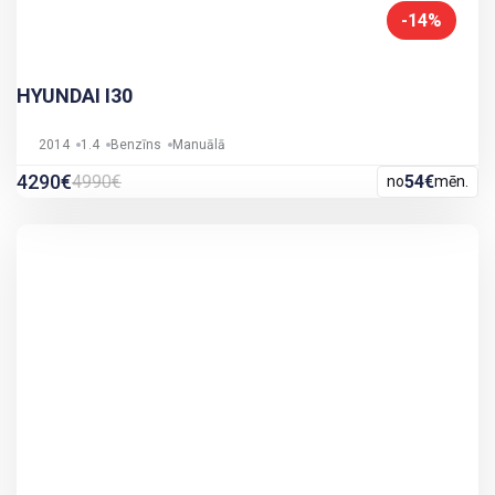
-14%
HYUNDAI I30
2014
1.4
Benzīns
Manuālā
4290€
4990€
54€
no
mēn.