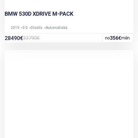
BMW 530D XDRIVE M-PACK
2019
3.0
Dīzelis
Automātiskā
28490€
33790€
356€
no
mēn.