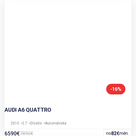
-16%
AUDI A6 QUATTRO
2010
2.7
Dīzelis
Automātiskā
6590€
7890€
82€
no
mēn.