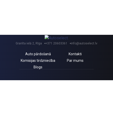
Granīta ielā 2, Rīga
+371 20603361
info@autoselect.lv
Auto pārdošanā
Kontakti
Komisijas tirdzniecība
Par mums
Blogs
Saņem izdevīgus jaunumus un atlaides!
Piekrītu Autoselect.lv
Privātuma politikai