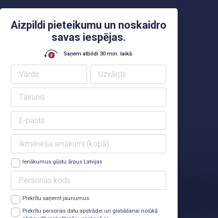
Aizpildi pieteikumu un noskaidro
savas iespējas.
Saņem atbildi 30 min. laikā.
Ienākumus gūstu ārpus Latvijas
Piekrītu saņemt jaunumus.
Lasīt vairāk
Piekrītu personas datu apstrādei un glabāšanai nolūkā