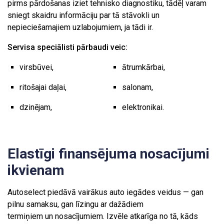
pirms pārdošanas iziet tehnisko diagnostiku, tādēļ varam
sniegt skaidru informāciju par tā stāvokli un
nepieciešamajiem uzlabojumiem, ja tādi ir.
Servisa speciālisti pārbaudi veic:
virsbūvei,
ātrumkārbai,
ritošajai daļai,
salonam,
dzinējam,
elektronikai.
Elastīgi finansējuma nosacījumi
ikvienam
Autoselect piedāvā vairākus auto iegādes veidus — gan
pilnu samaksu, gan līzingu ar dažādiem
termiņiem un nosacījumiem. Izvēle atkarīga no tā, kāds