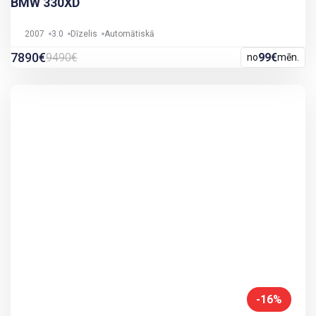
BMW 330XD
2007
3.0
Dīzelis
Automātiskā
7890€
9490€
99€
no
mēn.
-16%