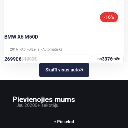
-16%
BMW X6 M50D
2016
3.0
Dīzelis
Automātiskā
26990€
31990€
337€
no
mēn.
Skatīt visus auto
Pievienojies mums
Jau 20200+ sekotāju
+ Piesekot