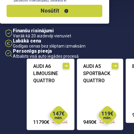
pārbaudīt maksātspēju, saskaņā ar
Privātuma Politiku
Nosūtīt
Finanšu risinājumi
Vairāk kā 20 aizdevēji vienuviet
Labākā cena
Godīgas cenas bez slēptam izmaksām
Personīga pieeja
Atbalsts visā auto iegādes procesā
AUDI A6
AUDI A5
LIMOUSINE
SPORTBACK
QUATTRO
QUATTRO
147€
119€
mēn.
mēn.
11790€
16290€
9490€
13690€