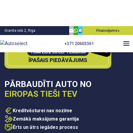
Granīta ielā 2, Rīga
Finansējums
0€
+371 20603361
P
irm
ā
m
ie
aksa
TIKAI LĪDZ 30.SEPTEMBRIM
ĪPAŠAIS PIEDĀVĀJUMS
PĀRBAUDĪTI AUTO NO
EIROPAS TIEŠI TEV
Kredītvēsturei nav nozīme
Zemākā maksājuma garantija
Ērts un ātrs iegādes process