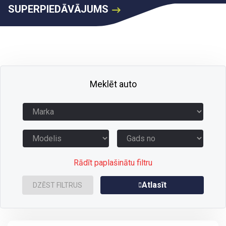
SUPERPIEDĀVĀJUMS
Meklēt auto
Rādīt paplašinātu filtru
Atlasīt
DZĒST FILTRUS