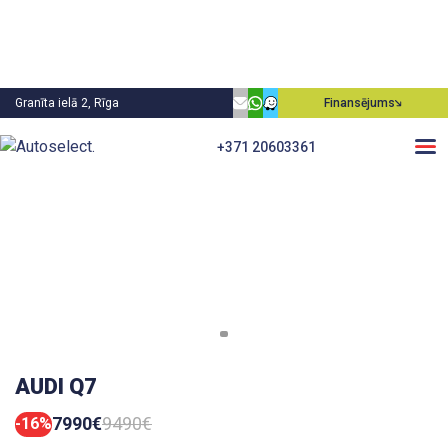
Granīta ielā 2, Rīga
Finansējums
+371 20603361
AUDI Q7
7990€
9490€
-16%