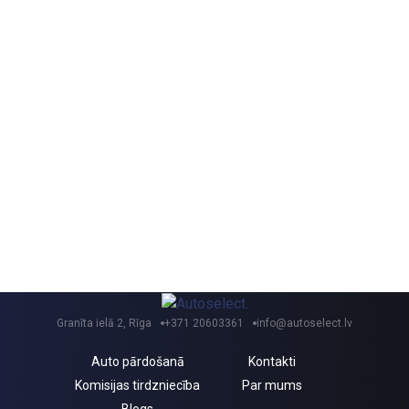
Granīta ielā 2, Rīga
+371 20603361
info@autoselect.lv
Auto pārdošanā
Kontakti
Komisijas tirdzniecība
Par mums
Blogs