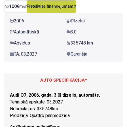
100€
no
mēn.
Pieteikties finansējumam
2006
Dīzelis
Automātiskā
3.0
Apvidus
335748 km
TA: 03.2027
Garantija
AUTO SPECIFIKĀCIJA
Audi Q7, 2006. gada. 3.0l dīzelis, automāts.
Tehniskā apskate: 03.2027
Nobraukums: 335748km
Piedziņa: Quattro pilnpiedziņa.
Aprīkojums un īpašības: