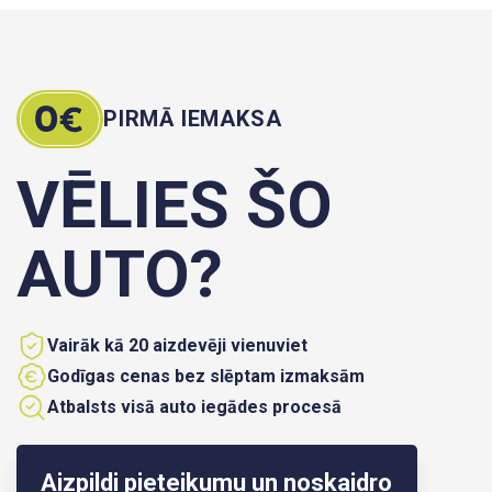
PIRMĀ IEMAKSA
VĒLIES ŠO
AUTO?
Vairāk kā 20 aizdevēji vienuviet
Godīgas cenas bez slēptam izmaksām
Atbalsts visā auto iegādes procesā
Aizpildi pieteikumu un noskaidro