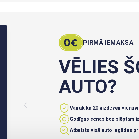
PIRMĀ IEMAKSA
VĒLIES Š
AUTO?
Vairāk kā 20 aizdevēji vienuvi
Godīgas cenas bez slēptam 
Atbalsts visā auto iegādes p