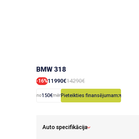
BMW 318
11990€
14290€
-16%
150€
Pieteikties finansējumam
no
mēn.
Auto specifikācija