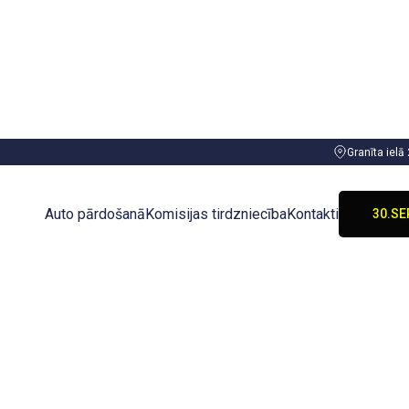
Granīta ielā
TIEC 
30.SE
Auto pārdošanā
Komisijas tirdzniecība
Kontakti