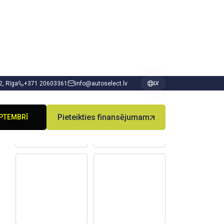
 2, Rīga
+371 20603361
info@autoselect.lv
LV
PIE DODGE
PTEMBRĪ
Pieteikties finansējumam