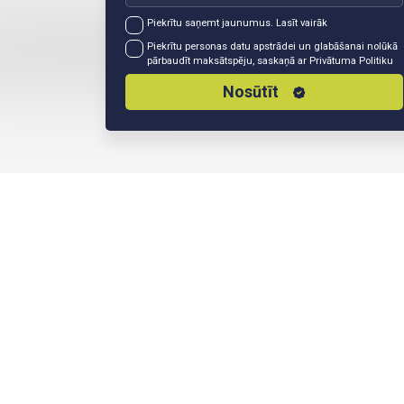
Piekrītu saņemt jaunumus.
Lasīt vairāk
Piekrītu personas datu apstrādei un glabāšanai nolūkā
pārbaudīt maksātspēju, saskaņā ar
Privātuma Politiku
Nosūtīt