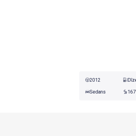
2012
Dīz
Sedans
167