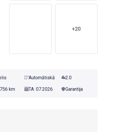
+20
elis
Automātiskā
2.0
756 km
TA: 07.2026
Garantija