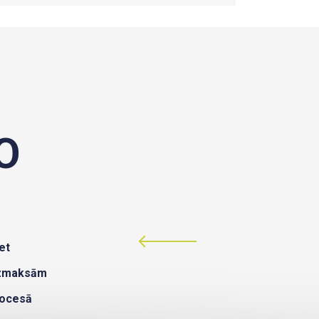
O
et
izmaksām
rocesā