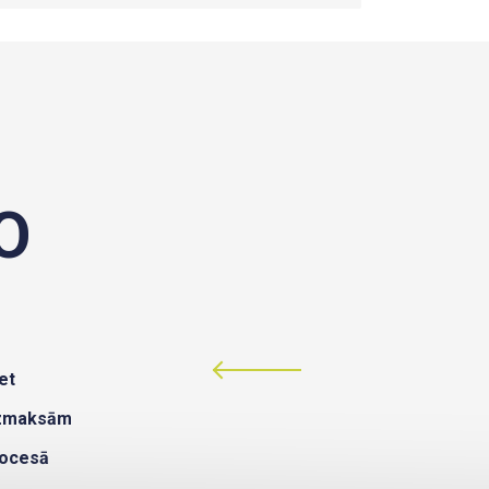
O
et
izmaksām
rocesā