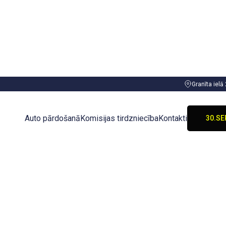
Granīta ielā
TIEC 
30.SE
Auto pārdošanā
Komisijas tirdzniecība
Kontakti