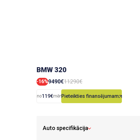
BMW 320
9490€
11290€
-16%
119€
Pieteikties finansējumam
no
mēn.
Auto specifikācija