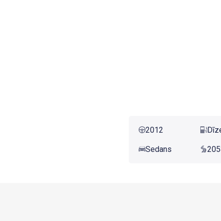
2012
Dīz
Sedans
205