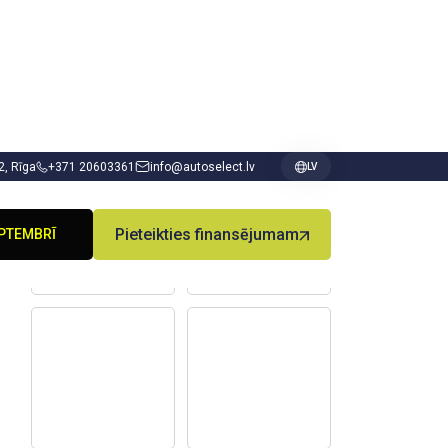
 2, Rīga
+371 20603361
info@autoselect.lv
LV
PIE DODGE
PTEMBRĪ
Pieteikties finansējumam