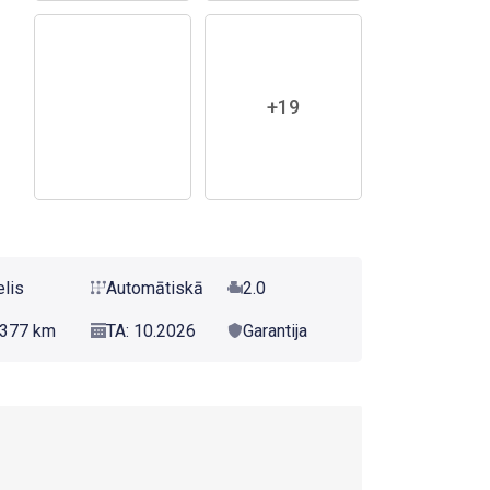
+19
elis
Automātiskā
2.0
377 km
TA: 10.2026
Garantija