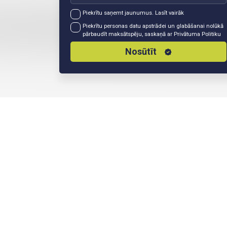
Piekrītu saņemt jaunumus.
Lasīt vairāk
Piekrītu personas datu apstrādei un glabāšanai nolūkā
pārbaudīt maksātspēju, saskaņā ar
Privātuma Politiku
Nosūtīt