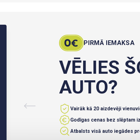
PIRMĀ IEMAKSA
VĒLIES Š
AUTO?
Vairāk kā 20 aizdevēji vienuvi
Godīgas cenas bez slēptam 
Atbalsts visā auto iegādes p