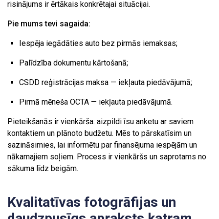
risinājums ir ērtākais konkrētajai situācijai.
Pie mums tevi sagaida:
Iespēja iegādāties auto bez pirmās iemaksas;
Palīdzība dokumentu kārtošanā;
CSDD reģistrācijas maksa — iekļauta piedāvājumā;
Pirmā mēneša OCTA — iekļauta piedāvājumā.
Pieteikšanās ir vienkārša: aizpildi īsu anketu ar saviem
kontaktiem un plānoto budžetu. Mēs to pārskatīsim un
sazināsimies, lai informētu par finansējuma iespējām un
nākamajiem soļiem. Process ir vienkāršs un saprotams no
sākuma līdz beigām.
Kvalitatīvas fotogrāfijas un
daudzpusīgs apraksts katram