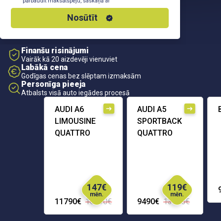
pārbaudīt maksātspēju, saskaņā ar
Privātuma Politiku
Nosūtīt
Finanšu risinājumi
Vairāk kā 20 aizdevēji vienuviet
Labākā cena
Godīgas cenas bez slēptam izmaksām
Personīga pieeja
Atbalsts visā auto iegādes procesā
AUDI A6
AUDI A5
LIMOUSINE
SPORTBACK
QUATTRO
QUATTRO
147€
119€
mēn.
mēn.
11790€
16290€
9490€
13690€