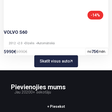
-14%
VOLVO S60
2012
2.0
Dīzelis
Automātiskā
5990€
6990€
75€
no
mēn.
Skatīt visus auto
Pievienojies mums
Jau 20200+ sekotāju
+ Piesekot