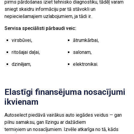
pirms pārdošanas iziet tehnisko diagnostiku, tādēļ varam
sniegt skaidru informāciju par tā stāvokli un
nepieciešamajiem uzlabojumiem, ja tādi ir.
Servisa speciālisti pārbaudi veic:
virsbūvei,
ātrumkārbai,
ritošajai daļai,
salonam,
dzinējam,
elektronikai.
Elastīgi finansējuma nosacījumi
ikvienam
Autoselect piedāvā vairākus auto iegādes veidus — gan
pilnu samaksu, gan līzingu ar dažādiem
termiņiem un nosacījumiem. Izvēle atkarīga no tā, kāds