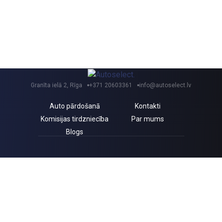
Granīta ielā 2, Rīga
+371 20603361
info@autoselect.lv
Auto pārdošanā
Kontakti
Komisijas tirdzniecība
Par mums
Blogs
Saņem izdevīgus jaunumus un atlaides!
Piekrītu Autoselect.lv
Privātuma politikai