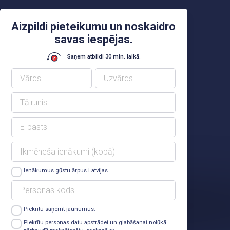
Aizpildi pieteikumu un noskaidro
savas iespējas.
Saņem atbildi 30 min. laikā.
Ienākumus gūstu ārpus Latvijas
Piekrītu saņemt jaunumus.
Lasīt vairāk
Piekrītu personas datu apstrādei un glabāšanai nolūkā