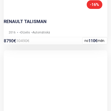
-16%
RENAULT TALISMAN
2016
Dīzelis
Automātiskā
8790€
10490€
110€
no
mēn.