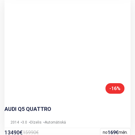
-16%
AUDI Q5 QUATTRO
2014
3.0
Dīzelis
Automātiskā
13490€
15990€
169€
no
mēn.