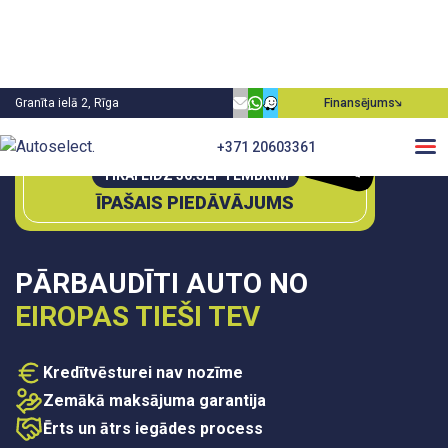
Granīta ielā 2, Rīga
Finansējums
0€
+371 20603361
P
irm
ā
m
ie
aksa
TIKAI LĪDZ 30.SEPTEMBRIM
ĪPAŠAIS PIEDĀVĀJUMS
PĀRBAUDĪTI AUTO NO
EIROPAS TIEŠI TEV
Kredītvēsturei nav nozīme
Zemākā maksājuma garantija
Ērts un ātrs iegādes process