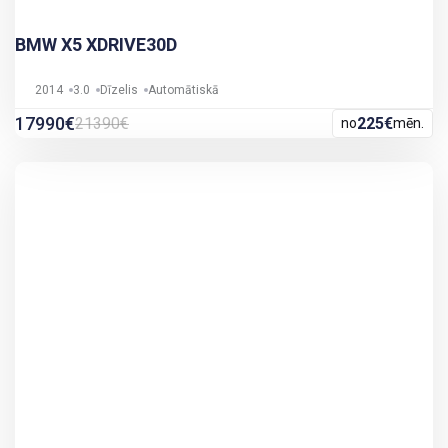
BMW X5 XDRIVE30D
2014
3.0
Dīzelis
Automātiskā
17990€
21390€
225€
no
mēn.