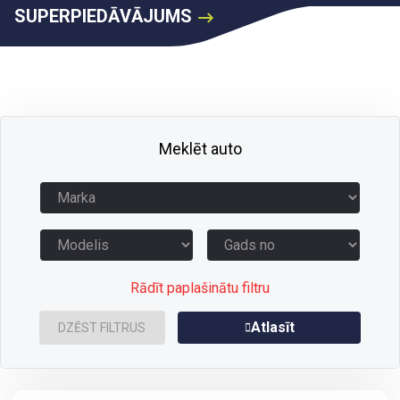
SUPERPIEDĀVĀJUMS
Meklēt auto
Rādīt paplašinātu filtru
Atlasīt
DZĒST FILTRUS