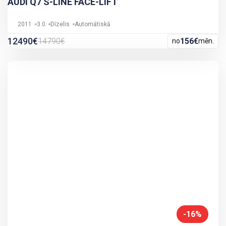
AUDI Q7 S-LINE FACE-LIFT
2011
3.0
Dīzelis
Automātiskā
12490€
14790€
156€
no
mēn.
-16%