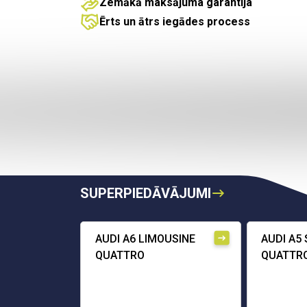
Zemākā maksājuma garantija
Ērts un ātrs iegādes process
SUPERPIEDĀVĀJUMI
AUDI A6 LIMOUSINE
AUDI A5
QUATTRO
QUATTR