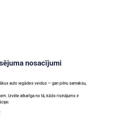
ansējuma nosacījumi
rākus auto iegādes veidus — gan pilnu samaksu,
m. Izvēle atkarīga no tā, kāds risinājums ir
cijai.
: