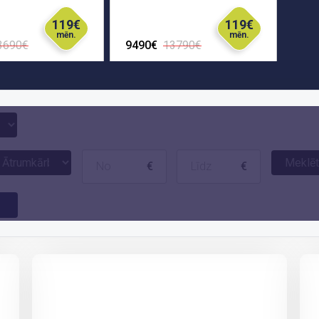
119€
119€
mēn.
mēn.
3690€
9490€
13790€