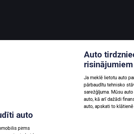
Auto tirdzni
risinājumiem
Ja meklē lietotu auto pa
pārbaudītu tehnisko stāvo
sarežģījuma. Mūsu auto p
auto, kā arī dažādi fina
auto, apskati to klātie
dīti auto
omobilis pirms