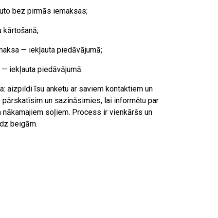
auto bez pirmās iemaksas;
 kārtošanā;
maksa — iekļauta piedāvājumā;
— iekļauta piedāvājumā.
a: aizpildi īsu anketu ar saviem kontaktiem un
 pārskatīsim un sazināsimies, lai informētu par
 nākamajiem soļiem. Process ir vienkāršs un
īdz beigām.