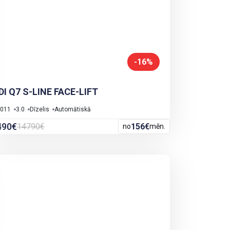
-16%
DI Q7 S-LINE FACE-LIFT
011
3.0
Dīzelis
Automātiskā
490€
14790€
156€
no
mēn.