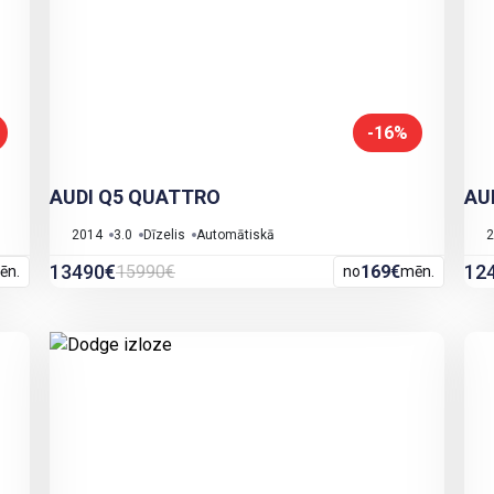
-16%
AUDI Q5 QUATTRO
AU
2014
3.0
Dīzelis
Automātiskā
2
13490€
12
15990€
169€
ēn.
no
mēn.