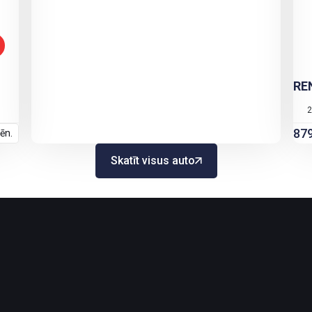
RE
2
87
ēn.
Skatīt visus auto