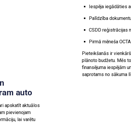
Iespēja iegādāties 
Palīdzība dokumentu
CSDD reģistrācijas 
Pirmā mēneša OCTA 
Pieteikšanās ir vienkārš
plānoto budžetu. Mēs to
finansējuma iespējām un
saprotams no sākuma l
un
ram auto
ri apskatīt aktuālos
mam pievienojam
rmāciju, lai varētu