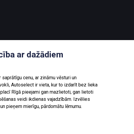
ecība ar dažādiem
r saprātīgu cenu, ar zināmu vēsturi un
kli, Autoselect ir vieta, kur to izdarīt bez lieka
lacī Rīgā pieejami gan mazlietoti, gan lietoti
nsēšanas veidi ikdienas vajadzībām. Izvēlies
nē un pieņem mierīgu, pārdomātu lēmumu.