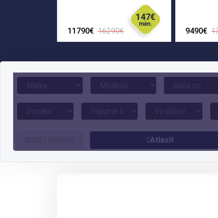
147€
mēn.
11790€
16290€
9490€
1
Atlasīt
DZĒST FILTRUS