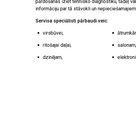
pārdošanas iziet tehnisko diagnostiku, tādēļ va
informāciju par tā stāvokli un nepieciešamajiem 
Servisa speciālisti pārbaudi veic:
virsbūvei,
ātrumkār
ritošajai daļai,
salonam
dzinējam,
elektroni