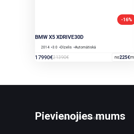
-16%
BMW X5 XDRIVE30D
2014
3.0
Dīzelis
Automātiskā
17990€
21390€
225€
no
m
Pievienojies mums
Jau 20200+ sekotāju