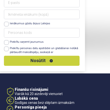
Ienākumus gūstu ārpus Latvijas
Piekrītu saņemt jaunumus.
Lasīt vairāk
Piekrītu personas datu apstrādei un glabāšanai nolūkā
pārbaudīt maksātspēju, saskaņā ar
Privātuma Politiku
Nosūtīt
Finanšu risinājumi
Vairāk kā 20 aizdevēji vienuviet
Labākā cena
Godīgas cenas bez slēptam izmaksām
Personīga pieeja