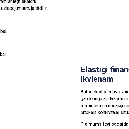
ram sniegt skaidru
uzlabojumiem, ja tādi ir.
bai,
,
kai.
Elastīgi fin
ikvienam
Autoselect piedāvā vai
gan līzingu ar dažādiem
termiņiem un nosacījumie
ērtākais konkrētajai situā
Pie mums tevi sagaida