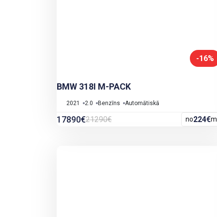
-16%
BMW 318I M-PACK
2021
2.0
Benzīns
Automātiskā
17890€
21290€
224€
no
m