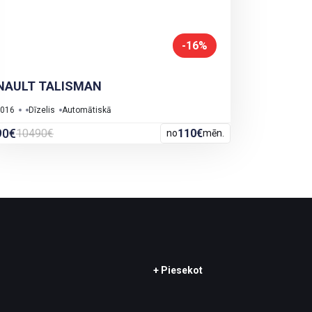
-16%
NAULT TALISMAN
016
Dīzelis
Automātiskā
90€
10490€
110€
no
mēn.
+ Piesekot