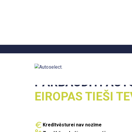
PĀRBAUDĪTI AUT
EIROPAS TIEŠI TE
Kredītvēsturei nav nozīme