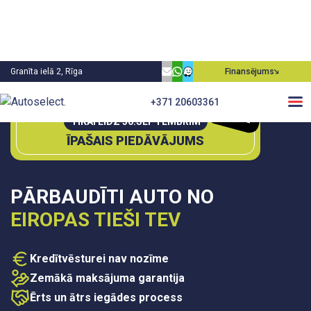
Granīta ielā 2, Rīga
Finansējums
0€
+371 20603361
P
irm
ā
m
ie
aksa
TIKAI LĪDZ 30.SEPTEMBRIM
ĪPAŠAIS PIEDĀVĀJUMS
PĀRBAUDĪTI AUTO NO
EIROPAS TIEŠI TEV
Kredītvēsturei nav nozīme
Zemākā maksājuma garantija
Ērts un ātrs iegādes process