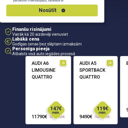
pārbaudīt maksātspēju, saskaņā ar
Privātuma Politiku
Nosūtīt
Finanšu risinājumi
Vairāk kā 20 aizdevēji vienuviet
Labākā cena
Godīgas cenas bez slēptam izmaksām
Personīga pieeja
Atbalsts visā auto iegādes procesā
AUDI A6
AUDI A5
LIMOUSINE
SPORTBACK
QUATTRO
QUATTRO
147€
119€
mēn.
mēn.
11790€
16290€
9490€
13690€