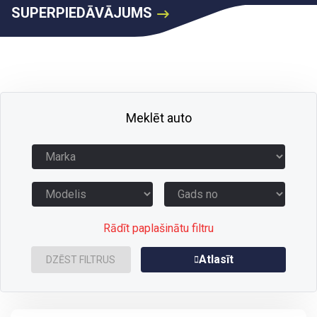
SUPERPIEDĀVĀJUMS
Meklēt auto
Rādīt paplašinātu filtru
Atlasīt
DZĒST FILTRUS