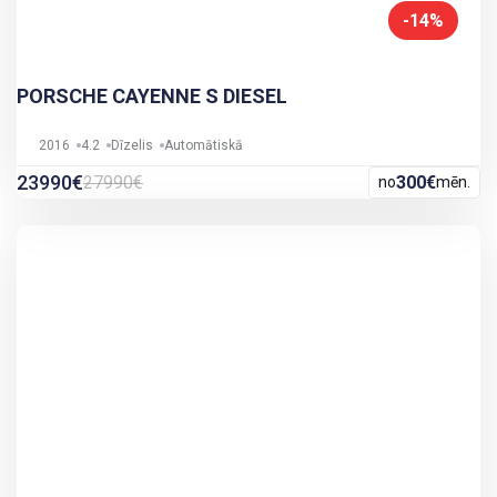
-14%
PORSCHE CAYENNE S DIESEL
2016
4.2
Dīzelis
Automātiskā
23990€
27990€
300€
no
mēn.