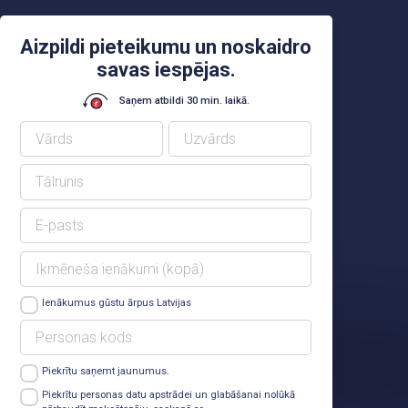
Aizpildi pieteikumu un noskaidro
savas iespējas.
Saņem atbildi 30 min. laikā.
Ienākumus gūstu ārpus Latvijas
Piekrītu saņemt jaunumus.
Lasīt vairāk
Piekrītu personas datu apstrādei un glabāšanai nolūkā