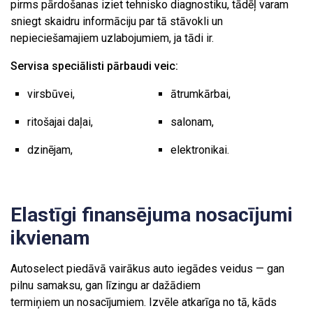
pirms pārdošanas iziet tehnisko diagnostiku, tādēļ varam
sniegt skaidru informāciju par tā stāvokli un
nepieciešamajiem uzlabojumiem, ja tādi ir.
Servisa speciālisti pārbaudi veic:
virsbūvei,
ātrumkārbai,
ritošajai daļai,
salonam,
dzinējam,
elektronikai.
Elastīgi finansējuma nosacījumi
ikvienam
Autoselect piedāvā vairākus auto iegādes veidus — gan
pilnu samaksu, gan līzingu ar dažādiem
termiņiem un nosacījumiem. Izvēle atkarīga no tā, kāds