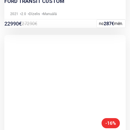
FORD TRANSIT CUSTOM
2021
2.0
Dīzelis
Manuālā
22990€
27290€
287€
no
mēn.
-16%