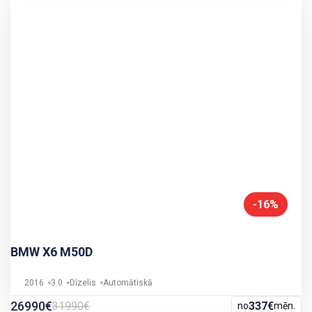
-16%
BMW X6 M50D
2016
3.0
Dīzelis
Automātiskā
26990€
31990€
337€
no
mēn.