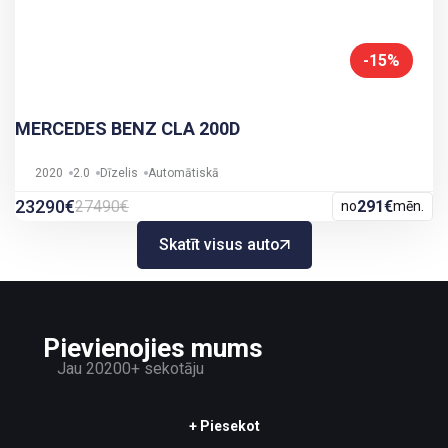
-15%
MERCEDES BENZ CLA 200D
2020
2.0
Dīzelis
Automātiskā
23290€
27490€
291€
no
mēn.
Skatīt visus auto
Pievienojies mums
Jau 20200+ sekotāju
+ Piesekot