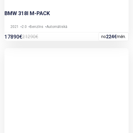
BMW 318I M-PACK
2021
2.0
Benzīns
Automātiskā
17890€
21290€
224€
no
mēn.