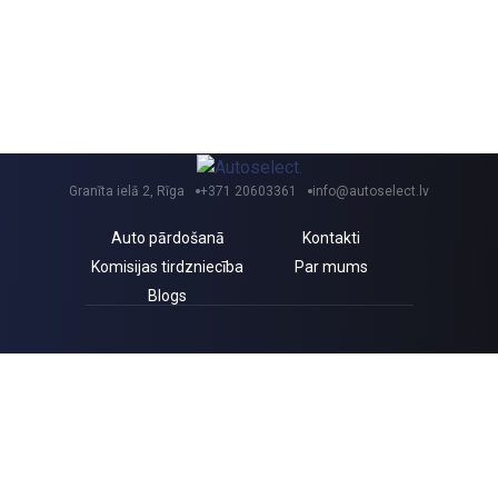
Granīta ielā 2, Rīga
+371 20603361
info@autoselect.lv
Auto pārdošanā
Kontakti
Komisijas tirdzniecība
Par mums
Blogs
Saņem izdevīgus jaunumus un atlaides!
Piekrītu Autoselect.lv
Privātuma politikai