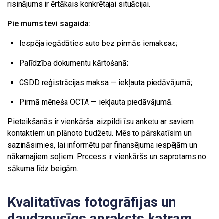
risinājums ir ērtākais konkrētajai situācijai.
Pie mums tevi sagaida:
Iespēja iegādāties auto bez pirmās iemaksas;
Palīdzība dokumentu kārtošanā;
CSDD reģistrācijas maksa — iekļauta piedāvājumā;
Pirmā mēneša OCTA — iekļauta piedāvājumā.
Pieteikšanās ir vienkārša: aizpildi īsu anketu ar saviem
kontaktiem un plānoto budžetu. Mēs to pārskatīsim un
sazināsimies, lai informētu par finansējuma iespējām un
nākamajiem soļiem. Process ir vienkāršs un saprotams no
sākuma līdz beigām.
Kvalitatīvas fotogrāfijas un
daudzpusīgs apraksts katram