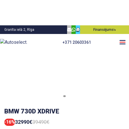
Granīta ielā 2, Rīga
Finansējums
+371 20603361
BMW 730D XDRIVE
32990€
39490€
-16%