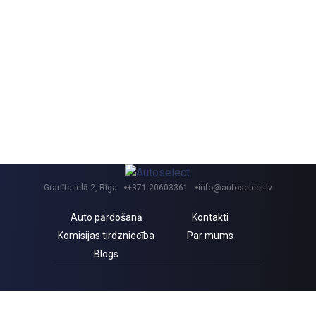
Granīta ielā 2, Rīga
+371 20603361
info@autoselect.lv
Auto pārdošanā
Kontakti
Komisijas tirdzniecība
Par mums
Blogs
Saņem izdevīgus jaunumus un atlaides!