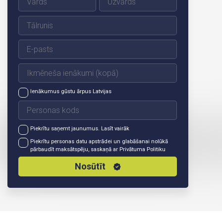
Ienākumus gūstu ārpus Latvijas
Piekrītu saņemt jaunumus.
Lasīt vairāk
Piekrītu personas datu apstrādei un glabāšanai nolūkā
pārbaudīt maksātspēju, saskaņā ar
Privātuma Politiku
Nosūtīt