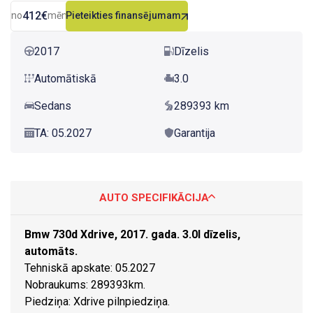
412€
no
mēn.
Pieteikties finansējumam
2017
Dīzelis
Automātiskā
3.0
Sedans
289393 km
TA: 05.2027
Garantija
AUTO SPECIFIKĀCIJA
Bmw 730d Xdrive, 2017. gada. 3.0l dīzelis,
automāts.
Tehniskā apskate: 05.2027
Nobraukums: 289393km.
Piedziņa: Xdrive pilnpiedziņa.