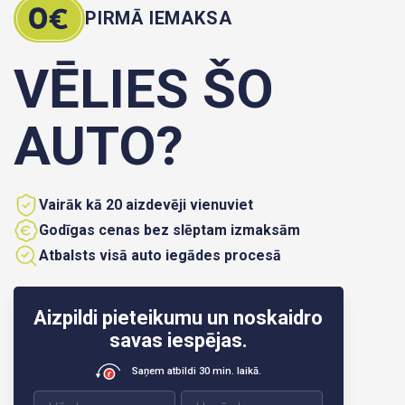
PIRMĀ IEMAKSA
VĒLIES ŠO
AUTO?
Vairāk kā 20 aizdevēji vienuviet
Godīgas cenas bez slēptam izmaksām
Atbalsts visā auto iegādes procesā
Aizpildi pieteikumu un noskaidro
savas iespējas.
Saņem atbildi 30 min. laikā.