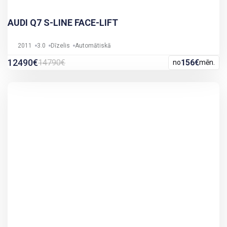
AUDI Q7 S-LINE FACE-LIFT
2011
3.0
Dīzelis
Automātiskā
12490€
14790€
156€
no
mēn.