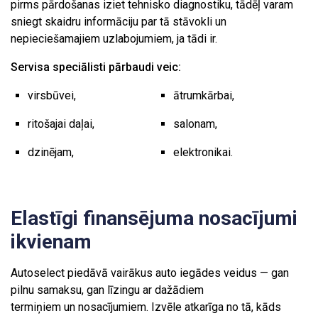
pirms pārdošanas iziet tehnisko diagnostiku, tādēļ varam
sniegt skaidru informāciju par tā stāvokli un
nepieciešamajiem uzlabojumiem, ja tādi ir.
Servisa speciālisti pārbaudi veic:
virsbūvei,
ātrumkārbai,
ritošajai daļai,
salonam,
dzinējam,
elektronikai.
Elastīgi finansējuma nosacījumi
ikvienam
Autoselect piedāvā vairākus auto iegādes veidus — gan
pilnu samaksu, gan līzingu ar dažādiem
termiņiem un nosacījumiem. Izvēle atkarīga no tā, kāds