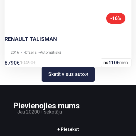
-16%
RENAULT TALISMAN
2016
Dīzelis
Automātiskā
8790€
10490€
110€
no
mēn.
Skatīt visus auto
Pievienojies mums
Jau 20200+ sekotāju
+ Piesekot