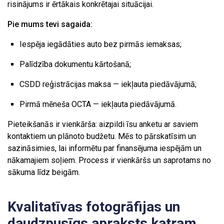
risinājums ir ērtākais konkrētajai situācijai.
Pie mums tevi sagaida:
Iespēja iegādāties auto bez pirmās iemaksas;
Palīdzība dokumentu kārtošanā;
CSDD reģistrācijas maksa — iekļauta piedāvājumā;
Pirmā mēneša OCTA — iekļauta piedāvājumā.
Pieteikšanās ir vienkārša: aizpildi īsu anketu ar saviem
kontaktiem un plānoto budžetu. Mēs to pārskatīsim un
sazināsimies, lai informētu par finansējuma iespējām un
nākamajiem soļiem. Process ir vienkāršs un saprotams no
sākuma līdz beigām.
Kvalitatīvas fotogrāfijas un
daudzpusīgs apraksts katram