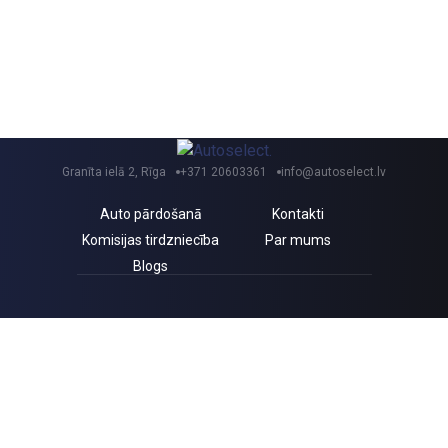
Granīta ielā 2, Rīga
+371 20603361
info@autoselect.lv
Auto pārdošanā
Kontakti
Komisijas tirdzniecība
Par mums
Blogs
Saņem izdevīgus jaunumus un atlaides!
Piekrītu Autoselect.lv
Privātuma politikai