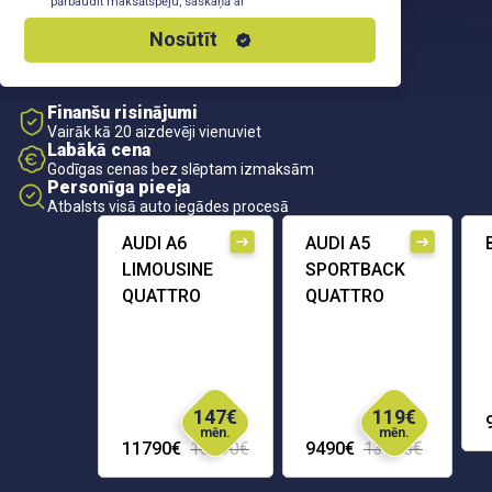
pārbaudīt maksātspēju, saskaņā ar
Privātuma Politiku
Nosūtīt
Finanšu risinājumi
Vairāk kā 20 aizdevēji vienuviet
Labākā cena
Godīgas cenas bez slēptam izmaksām
Personīga pieeja
Atbalsts visā auto iegādes procesā
AUDI A6
AUDI A5
LIMOUSINE
SPORTBACK
QUATTRO
QUATTRO
147€
119€
mēn.
mēn.
11790€
16290€
9490€
13690€