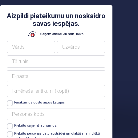
Aizpildi pieteikumu un noskaidro
savas iespējas.
Saņem atbildi 30 min. laikā.
Ienākumus gūstu ārpus Latvijas
Piekrītu saņemt jaunumus.
Lasīt vairāk
Piekrītu personas datu apstrādei un glabāšanai nolūkā