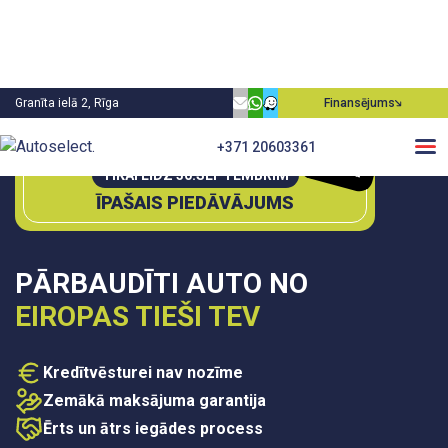
Granīta ielā 2, Rīga
Finansējums
0€
+371 20603361
P
irm
ā
m
ie
aksa
TIKAI LĪDZ 30.SEPTEMBRIM
ĪPAŠAIS PIEDĀVĀJUMS
PĀRBAUDĪTI AUTO NO
EIROPAS TIEŠI TEV
Kredītvēsturei nav nozīme
Zemākā maksājuma garantija
Ērts un ātrs iegādes process