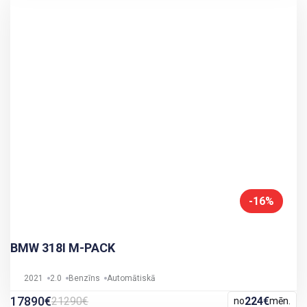
-16%
BMW 318I M-PACK
2021
2.0
Benzīns
Automātiskā
17890€
21290€
224€
no
mēn.