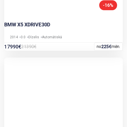
-16%
BMW X5 XDRIVE30D
2014
3.0
Dīzelis
Automātiskā
17990€
21390€
225€
no
mēn.