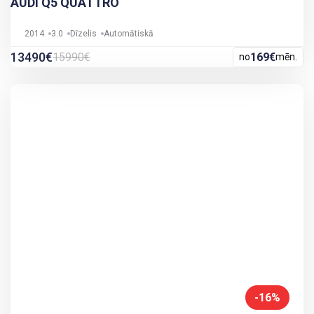
AUDI Q5 QUATTRO
2014
3.0
Dīzelis
Automātiskā
13490€
15990€
169€
no
mēn.
-16%