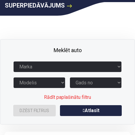
SUPERPIEDĀVĀJUMS
Meklēt auto
Rādīt paplašinātu filtru
Atlasīt
DZĒST FILTRUS